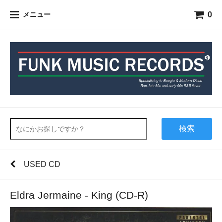
0
メニュー
検索
USED CD
Eldra Jermaine - King (CD-R)