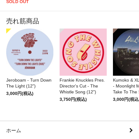
SOLD OUT
売れ筋商品
Jeroboam - Turn Down
Frankie Knuckles Pres.
Kumoko & XL
The Light (12")
Director's Cut - The
- Moonlight M
Whistle Song (12")
Take To The 
3,000円(税込)
3,750円(税込)
3,000円(税込
ホーム