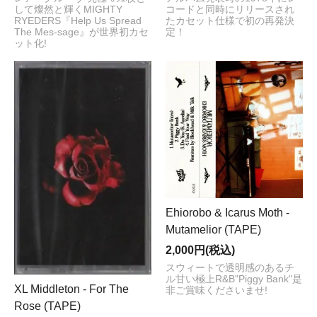
して燦然と輝くMIGHTY
コードと同時にリリースされ
RYEDERS『Help Us Spread
たカセット仕様で初の再発決
The Mes-sage』が世界初カセ
定！
ット化!
Ehiorobo & Icarus Moth -
Mutamelior (TAPE)
2,000円(税込)
スウィートで透明感のあるチ
ル甘い極上R&B"Piggy Bank"是
XL Middleton - For The
非ご賞味くださいませ!
Rose (TAPE)