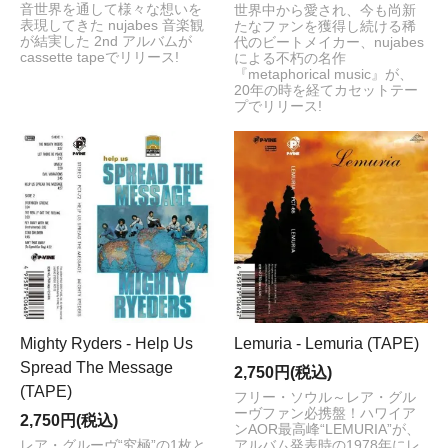
音世界を通して様々な想いを
世界中から愛され、今も尚新
表現してきた nujabes 音楽観
たなファンを獲得し続ける稀
が結実した 2nd アルバムが
代のビートメイカー、nujabes
cassette tapeでリリース!
による不朽の名作
『metaphorical music』が、
20年の時を経てカセットテー
プでリリース!
Mighty Ryders - Help Us
Lemuria - Lemuria (TAPE)
Spread The Message
2,750円(税込)
(TAPE)
フリー・ソウル～レア・グル
ーヴファン必携盤！ハワイア
2,750円(税込)
ンAOR最高峰“LEMURIA”が、
レア・グルーヴ“究極”の1枚と
アルバム発表時の1978年にレ