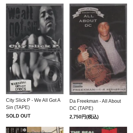
City Slick P - We All Got A
Da Freekman - All About
Sin (TAPE)
DC (TAPE)
SOLD OUT
2,750円(税込)