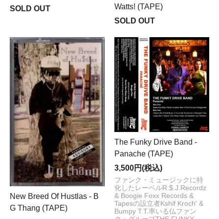
Watts! (TAPE)
SOLD OUT
SOLD OUT
The Funky Drive Band -
Panache (TAPE)
3,500円(税込)
ファンク・ミュージックに特
化したレーベルR.$.J.Recordz
New Breed Of Hustlas - B
& Boogie Foxx Records &
Tapesの設立者Kshif Kroch' &
G Thang (TAPE)
Bumpy T.T.率いる仏ファン