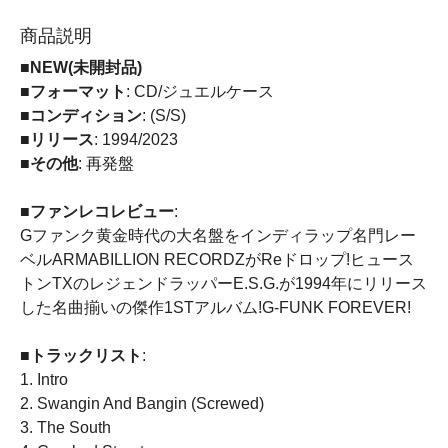
商品説明
■NEW(未開封品)
■フォーマット
: CD/ジュエルケース
■コンディション
: (S/S)
■リリース
: 1994/2023
■その他
: 再発盤
■ファンレコレビュー
:
Gファンク黄金時代の大名盤をインディラップ名門レー
ベルARMABILLION RECORDZがReドロップ!ヒュース
トンTXのレジェンドラッパーE.S.G.が1994年にリリース
した名曲揃いの傑作1STアルバム!G-FUNK FOREVER!
■トラックリスト
:
1. Intro
2. Swangin And Bangin (Screwed)
3. The South