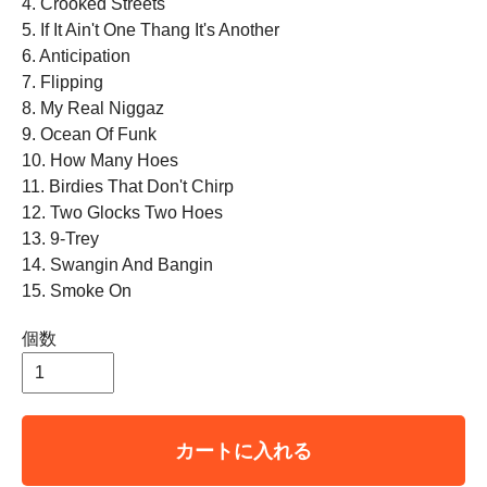
4. Crooked Streets
5. If It Ain't One Thang It's Another
6. Anticipation
7. Flipping
8. My Real Niggaz
9. Ocean Of Funk
10. How Many Hoes
11. Birdies That Don't Chirp
12. Two Glocks Two Hoes
13. 9-Trey
14. Swangin And Bangin
15. Smoke On
個数
カートに入れる