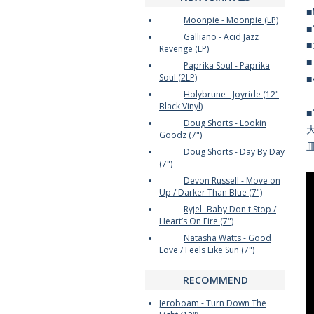
■
Moonpie - Moonpie (LP)
Galliano - Acid Jazz
Revenge (LP)
Paprika Soul - Paprika
Soul (2LP)
Holybrune - Joyride (12"
Black Vinyl)
Doug Shorts - Lookin
Goodz (7")
皿
Doug Shorts - Day By Day
(7")
Devon Russell - Move on
Up / Darker Than Blue (7")
Ryjel- Baby Don't Stop /
Heart’s On Fire (7")
Natasha Watts - Good
Love / Feels Like Sun (7")
RECOMMEND
Jeroboam - Turn Down The