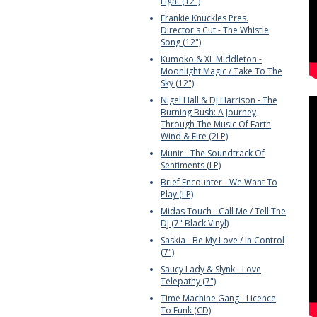
Light (12")
Frankie Knuckles Pres.
Director's Cut - The Whistle
Song (12")
Kumoko & XL Middleton -
Moonlight Magic / Take To The
Sky (12")
Nigel Hall & DJ Harrison - The
Burning Bush: A Journey
Through The Music Of Earth
Wind & Fire (2LP)
Munir - The Soundtrack Of
Sentiments (LP)
Brief Encounter - We Want To
Play (LP)
Midas Touch - Call Me / Tell The
DJ (7" Black Vinyl)
Saskia - Be My Love / In Control
(7")
Saucy Lady & Slynk - Love
Telepathy (7")
Time Machine Gang - Licence
To Funk (CD)