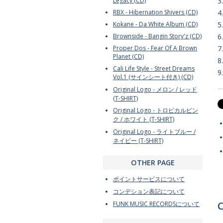
Legacy (CD)
3
RBX - Hibernation Shivers (CD)
4
Kokane - Da White Album (CD)
5
Brownside - Bangin Story'z (CD)
6
Proper Dos - Fear Of A Brown
7
Planet (CD)
8
Cali Life Style - Street Dreams
9
Vol.1 (サインシート付き) (CD)
Original Logo - メロン / レッド
(T-SHIRT)
Original Logo - トロピカルピン
ク / ホワイト (T-SHIRT)
Original Logo - ライトブルー /
ネイビー (T-SHIRT)
OTHER PAGE
ポイントサービスについて
コンデション表記について
C
FUNK MUSIC RECORDSについて