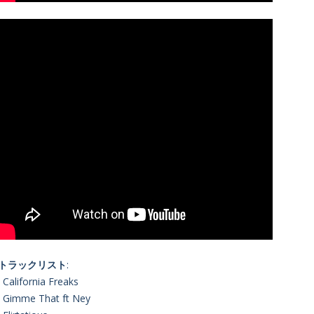
■トラックリスト
:
. California Freaks
. Gimme That ft Ney