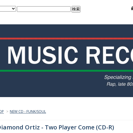
OP
>
NEW CD - FUNK/SOUL
iamond Ortiz - Two Player Come (CD-R)