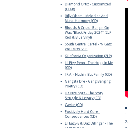
Diamond Ortiz - Customized
(CD-R)
Billy Obam - Melodies And
Music Harmony (CD)
Bloods & Crips - Bangin On
Wax "Black Friday 2024" (2LP
Red & Blue Vinyl)
South Central Cartel - 'N Gatz
We Truss (2LP)
Killafornia Organization (2LP)
Lil Pigg Penn - The Hogg In Me
(CD)
I.F.A. - Nuthin' But Family (CD)
Gangsta Dre - Gang Banging
Poetry (CD)
Da Nite Nyrs - The Story
Struggle & Legacy (CD)
Caviar (CD)
Positively Hard Core -
1
Consequences (CD)
2
Lil Eazy-E & Daz Dillinger - The