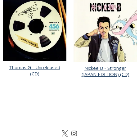
Thomas G - Unreleased
Nickee B - Stronger
(CD)
(JAPAN EDITION) (CD)