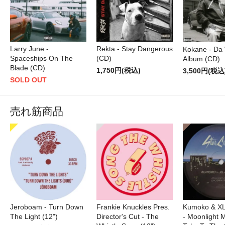
Larry June -
Rekta - Stay Dangerous
Kokane - Da 
Spaceships On The
(CD)
Album (CD)
Blade (CD)
1,750円(税込)
3,500円(税込
SOLD OUT
売れ筋商品
Jeroboam - Turn Down
Frankie Knuckles Pres.
Kumoko & XL
The Light (12")
Director's Cut - The
- Moonlight M