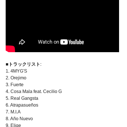
■トラックリスト
:
1. 4MYG'S
2. Orejimo
3. Fuerte
4. Cosa Mala feat. Cecilio G
5. Real Gangsta
6. Atrapasueños
7. M.I.A
8. Año Nuevo
9. Elige