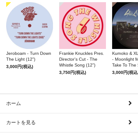
Jeroboam - Turn Down
Frankie Knuckles Pres.
Kumoko & XL
The Light (12")
Director's Cut - The
- Moonlight M
Whistle Song (12")
Take To The 
3,000円(税込)
3,750円(税込)
3,000円(税込
ホーム
カートを見る