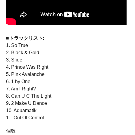
■トラックリスト
:
1. So True
2. Black & Gold
3. Slide
4. Prince Was Right
5. Pink Avalanche
6. 1 by One
7. Am I Right?
8. Can U C The Light
9. 2 Make U Dance
10. Aquamatik
11. Out Of Control
個数