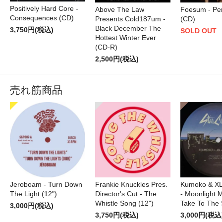
Positively Hard Core -
Above The Law
Foesum - Per
Consequences (CD)
Presents Cold187um -
(CD)
Black December The
3,750円(税込)
SOLD OUT
Hottest Winter Ever
(CD-R)
2,500円(税込)
売れ筋商品
Jeroboam - Turn Down
Frankie Knuckles Pres.
Kumoko & XL
The Light (12")
Director's Cut - The
- Moonlight M
Whistle Song (12")
Take To The 
3,000円(税込)
3,750円(税込)
3,000円(税込