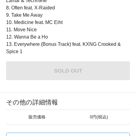
Lamar & Techn9ne
8. Often feat. X-Raided
9. Take Me Away
10. Medicine feat. MC Eiht
11. Move Nice
12. Wanna Be a Ho
13. Everywhere (Bonus Track) feat. KXNG Crooked &
Spice 1
SOLD OUT
その他の詳細情報
販売価格
0円(税込)