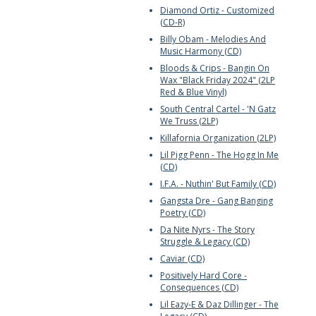
Diamond Ortiz - Customized
(CD-R)
Billy Obam - Melodies And
Music Harmony (CD)
Bloods & Crips - Bangin On
Wax "Black Friday 2024" (2LP
Red & Blue Vinyl)
South Central Cartel - 'N Gatz
We Truss (2LP)
Killafornia Organization (2LP)
Lil Pigg Penn - The Hogg In Me
(CD)
I.F.A. - Nuthin' But Family (CD)
Gangsta Dre - Gang Banging
Poetry (CD)
Da Nite Nyrs - The Story
Struggle & Legacy (CD)
Caviar (CD)
Positively Hard Core -
Consequences (CD)
Lil Eazy-E & Daz Dillinger - The