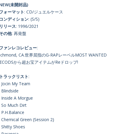
NEW(未開封品)
■フォーマット
: CD/ジュエルケース
■コンディション
: (S/S)
■リリース
: 1996/2021
■その他
: 再発盤
■ファンレコレビュー
:
ichmond, CA.世界屈指のG-RAPレーベルMOST WANTED
RECODSから超お宝アイテムがReドロップ!
■トラックリスト
:
. Jocin My Team
. Blindside
. Inside A Morgue
. So Much Dirt
. P.H.Balance
. Chemical Green (Session 2)
. Shitty Shoes
. Paranoia