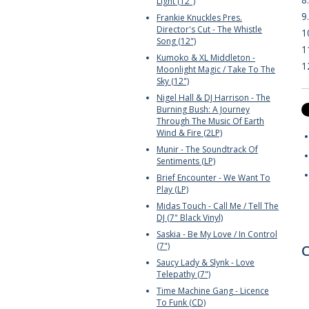
Light (12")
9
Frankie Knuckles Pres.
Director's Cut - The Whistle
1
Song (12")
1
Kumoko & XL Middleton -
1
Moonlight Magic / Take To The
Sky (12")
Nigel Hall & DJ Harrison - The
Burning Bush: A Journey
Through The Music Of Earth
Wind & Fire (2LP)
Munir - The Soundtrack Of
Sentiments (LP)
Brief Encounter - We Want To
Play (LP)
Midas Touch - Call Me / Tell The
DJ (7" Black Vinyl)
Saskia - Be My Love / In Control
(7")
C
Saucy Lady & Slynk - Love
Telepathy (7")
Time Machine Gang - Licence
To Funk (CD)