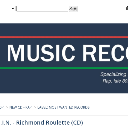
OP
>
NEW CD - RAP
>
LABEL: MOST WANTED RECORDS
.I.N. - Richmond Roulette (CD)