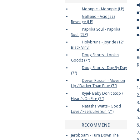
■
Moonpie - Moonpie (LP)
Galliano - Acid Jazz
Revenge (LP)
Paprika Soul - Paprika
Soul (2LP)
Holybrune - Joyride (12"
Black Vinyl)
Doug Shorts - Lookin
R
Goodz (7")
Doug Shorts - Day By Day
(7")
Devon Russell - Move on
Up / Darker Than Blue (7")
1
Ryjel- Baby Don't Stop /
2
Heart’s On Fire (7")
3
Natasha Watts - Good
4
Love / Feels Like Sun (7")
5
RECOMMEND
6
7
Jeroboam - Turn Down The
8