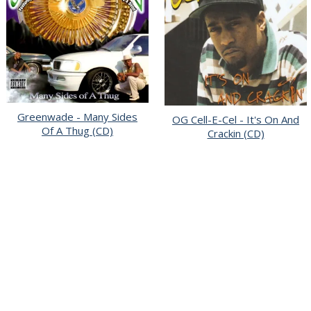
Greenwade - Many Sides
OG Cell-E-Cel - It's On And
Of A Thug (CD)
Crackin (CD)