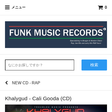
0
メニュー
検索
NEW CD - RAP
Khalygud - Cali Gooda (CD)