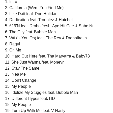
1. Intro
2. California (Were You Find Me)
3. Like Datt feat. Don Holidae
4. Dedication feat. Troublez & Hatchet
5. 619'N feat. Droboifresh, Aye Hit Gee & Sabe Nut
6. The City feat. Bubble Man
7. Wtf (Is You On) feat. The Rev & Droboifresh
8. Ragui
9. On Me
10. Hard Out Here feat. Tha Marvarra & Baby78
11. She Just Wanna feat. Moneyr
12. Stay The Same
13. Nea Me
14. Don't Change
15. My People
16. Idolize My Stuggles feat. Bubble Man
17. Different Hypes feat. HD
18. My People
19. Turn Up With Me feat. V Nasty