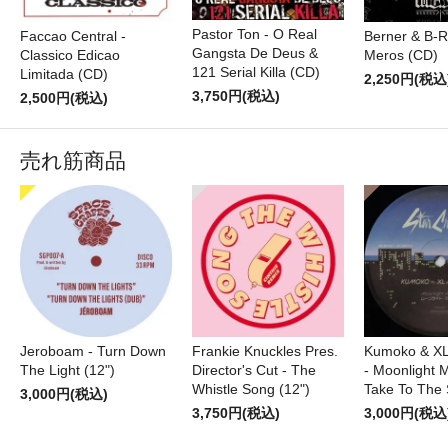
Pastor Ton - O Real
Faccao Central -
Berner & B-R
Gangsta De Deus &
Classico Edicao
Meros (CD)
121 Serial Killa (CD)
Limitada (CD)
2,250円(税込
3,750円(税込)
2,500円(税込)
売れ筋商品
Jeroboam - Turn Down
Frankie Knuckles Pres.
Kumoko & XL
The Light (12")
Director's Cut - The
- Moonlight M
Whistle Song (12")
Take To The 
3,000円(税込)
3,750円(税込)
3,000円(税込