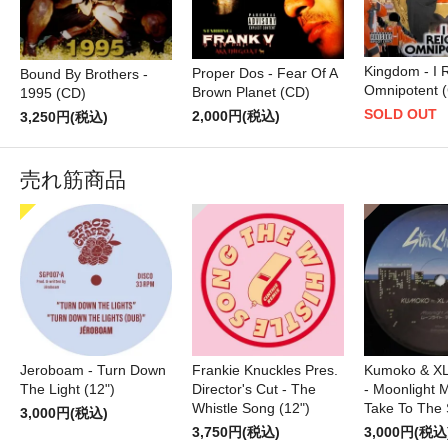
Kingdom - I 
Proper Dos - Fear Of A
Bound By Brothers -
Omnipotent 
Brown Planet (CD)
1995 (CD)
SOLD OUT
2,000円(税込)
3,250円(税込)
売れ筋商品
Jeroboam - Turn Down
Frankie Knuckles Pres.
Kumoko & XL
The Light (12")
Director's Cut - The
- Moonlight M
Whistle Song (12")
Take To The 
3,000円(税込)
3,750円(税込)
3,000円(税込