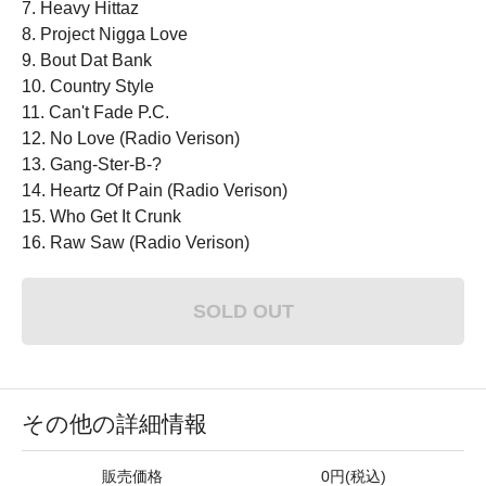
7. Heavy Hittaz
8. Project Nigga Love
9. Bout Dat Bank
10. Country Style
11. Can't Fade P.C.
12. No Love (Radio Verison)
13. Gang-Ster-B-?
14. Heartz Of Pain (Radio Verison)
15. Who Get It Crunk
16. Raw Saw (Radio Verison)
SOLD OUT
その他の詳細情報
販売価格
0円(税込)