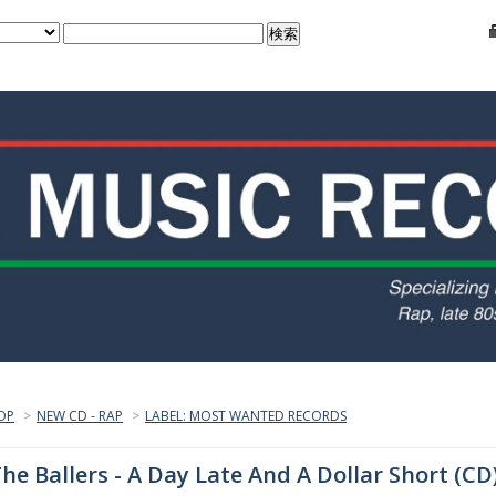
OP
>
NEW CD - RAP
>
LABEL: MOST WANTED RECORDS
he Ballers - A Day Late And A Dollar Short (CD