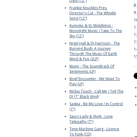
Light (12")
8
Frankie Knuckles Pres.
9
Director's Cut - The Whistle
Song (12")
1
Kumoko & XL Middleton -
1
Moonlight Magic / Take To The
1
Sky (12")
1
Nigel Hall & DJ Harrison - The
Burning Bush: A Journey
1
Through The Music Of Earth
1
Wind & Fire (2LP)
Munir - The Soundtrack Of
Sentiments (LP)
Brief Encounter - We Want To
Play (LP)
Midas Touch - Call Me / Tell The
DJ (7" Black Vinyl)
Saskia - Be My Love / In Control
(7")
Saucy Lady & Slynk - Love
Telepathy (7")
Time Machine Gang - Licence
To Funk (CD)