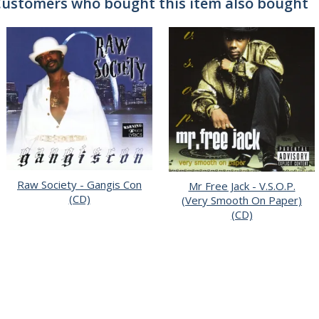
ustomers who bought this item also bought
Raw Society - Gangis Con
Mr Free Jack - V.S.O.P.
(CD)
(Very Smooth On Paper)
(CD)