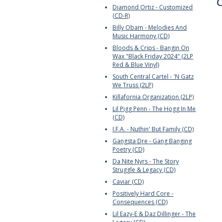
C
Diamond Ortiz - Customized
(CD-R)
Billy Obam - Melodies And
Music Harmony (CD)
Bloods & Crips - Bangin On
Wax "Black Friday 2024" (2LP
Red & Blue Vinyl)
South Central Cartel - 'N Gatz
We Truss (2LP)
Killafornia Organization (2LP)
Lil Pigg Penn - The Hogg In Me
(CD)
I.F.A. - Nuthin' But Family (CD)
Gangsta Dre - Gang Banging
Poetry (CD)
Da Nite Nyrs - The Story
Struggle & Legacy (CD)
Caviar (CD)
Positively Hard Core -
Consequences (CD)
Lil Eazy-E & Daz Dillinger - The