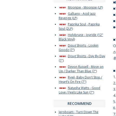
■
Moonpie - Moonpie (LP)
Galliano - Acid Jazz
Revenge (LP)
Paprika Soul - Paprika
Soul (2LP)
Holybrune - Joyride (12"
Black Vinyl)
Doug Shorts - Lookin
O
Goodz (7")
Doug Shorts - Day By Day
(7")
Devon Russell - Move on
Up / Darker Than Blue (7")
1.
Ryjel- Baby Don't Stop /
Heart’s On Fire (7")
2
Natasha Watts - Good
3
Love / Feels Like Sun (7")
4
5
RECOMMEND
6
Jeroboam - Turn Down The
7