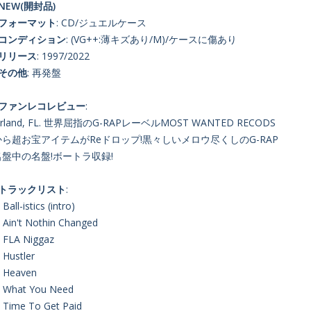
NEW(開封品)
■フォーマット
: CD/ジュエルケース
■コンディション
: (VG++:薄キズあり/M)/ケースに傷あり
■リリース
: 1997/2022
■その他
: 再発盤
■ファンレコレビュー
:
rland, FL. 世界屈指のG-RAPレーベルMOST WANTED RECODS
から超お宝アイテムがReドロップ!黒々しいメロウ尽くしのG-RAP
名盤中の名盤!ボートラ収録!
■トラックリスト
:
 Ball-istics (intro)
. Ain't Nothin Changed
. FLA Niggaz
. Hustler
. Heaven
. What You Need
. Time To Get Paid