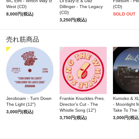
Lil Eazy-E & Daz
MC Eiht - Which Way Iz
Foesum - Per
Dillinger - The Legacy
West (CD)
(CD)
(CD)
8,000円(税込)
SOLD OUT
3,250円(税込)
売れ筋商品
Jeroboam - Turn Down
Frankie Knuckles Pres.
Kumoko & XL
The Light (12")
Director's Cut - The
- Moonlight M
Whistle Song (12")
Take To The 
3,000円(税込)
3,750円(税込)
3,000円(税込