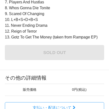
7. Players And Hustlas
8. Whos Gonna Die Tonite
9. Scared Of Changing
10. L+B+S+D+B+S
11. Never Ending Drama
12. Reign of Terror
13. Gotz To Get The Money (taken from Rampage EP)
SOLD OUT
その他の詳細情報
販売価格
0円(税込)
支払い・配送について