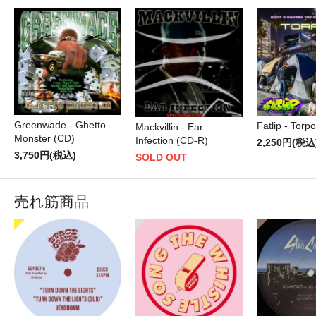
Greenwade - Ghetto
Fatlip - Torp
Mackvillin - Ear
Monster (CD)
Infection (CD-R)
2,250円(税込
3,750円(税込)
SOLD OUT
売れ筋商品