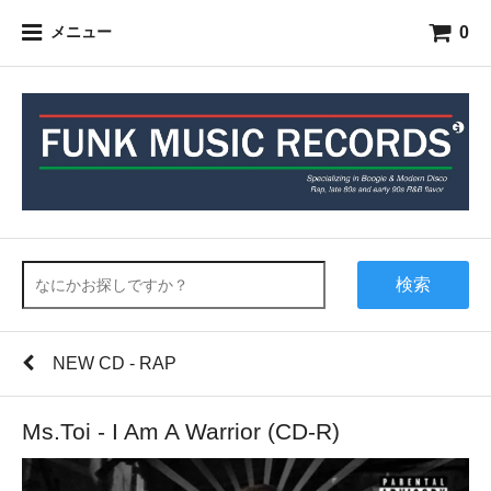
0
メニュー
検索
NEW CD - RAP
Ms.Toi - I Am A Warrior (CD-R)