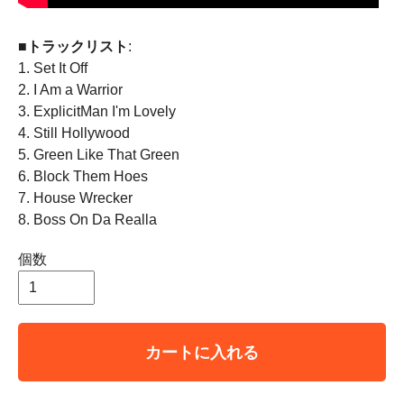
■トラックリスト
:
1. Set It Off
2. I Am a Warrior
3. ExplicitMan I'm Lovely
4. Still Hollywood
5. Green Like That Green
6. Block Them Hoes
7. House Wrecker
8. Boss On Da Realla
個数
カートに入れる