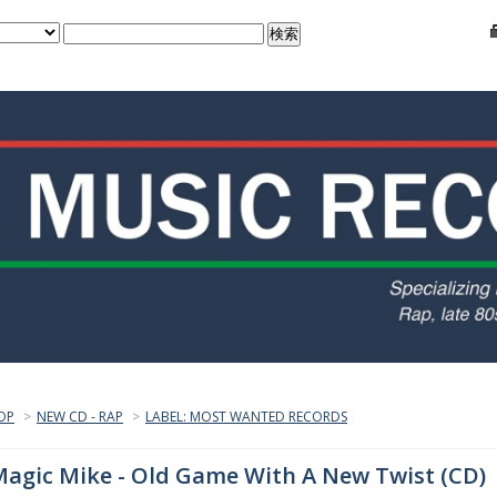
OP
>
NEW CD - RAP
>
LABEL: MOST WANTED RECORDS
agic Mike - Old Game With A New Twist (CD)