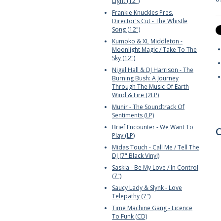
Light (12")
Frankie Knuckles Pres.
Director's Cut - The Whistle
Song (12")
Kumoko & XL Middleton -
Moonlight Magic / Take To The
Sky (12")
Nigel Hall & DJ Harrison - The
Burning Bush: A Journey
Through The Music Of Earth
Wind & Fire (2LP)
Munir - The Soundtrack Of
Sentiments (LP)
Brief Encounter - We Want To
C
Play (LP)
Midas Touch - Call Me / Tell The
DJ (7" Black Vinyl)
Saskia - Be My Love / In Control
(7")
Saucy Lady & Slynk - Love
Telepathy (7")
Time Machine Gang - Licence
To Funk (CD)