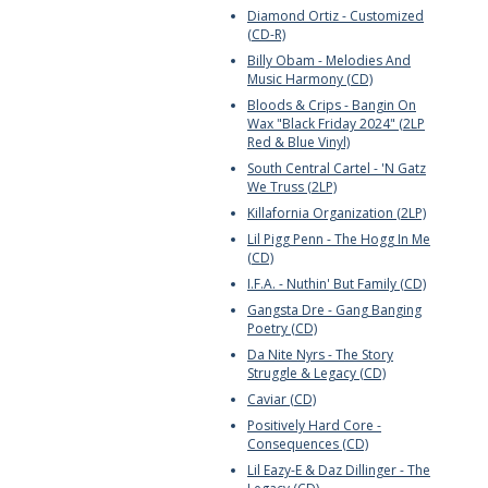
Diamond Ortiz - Customized
(CD-R)
Billy Obam - Melodies And
Music Harmony (CD)
Bloods & Crips - Bangin On
Wax "Black Friday 2024" (2LP
Red & Blue Vinyl)
South Central Cartel - 'N Gatz
We Truss (2LP)
Killafornia Organization (2LP)
Lil Pigg Penn - The Hogg In Me
(CD)
I.F.A. - Nuthin' But Family (CD)
Gangsta Dre - Gang Banging
Poetry (CD)
Da Nite Nyrs - The Story
Struggle & Legacy (CD)
Caviar (CD)
Positively Hard Core -
Consequences (CD)
Lil Eazy-E & Daz Dillinger - The