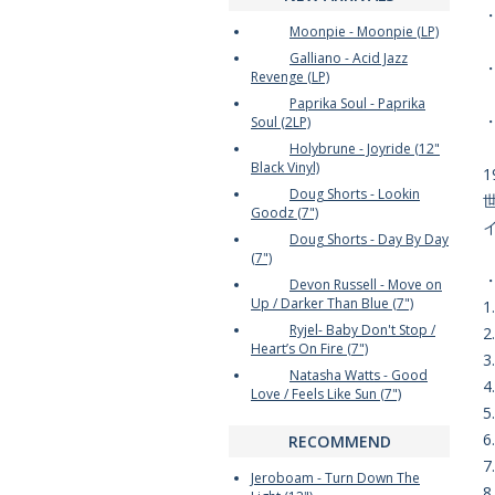
Moonpie - Moonpie (LP)
Galliano - Acid Jazz
・
Revenge (LP)
Paprika Soul - Paprika
Soul (2LP)
Holybrune - Joyride (12"
Black Vinyl)
1
Doug Shorts - Lookin
世
Goodz (7")
Doug Shorts - Day By Day
(7")
Devon Russell - Move on
Up / Darker Than Blue (7")
1
Ryjel- Baby Don't Stop /
2
Heart’s On Fire (7")
3
Natasha Watts - Good
4
Love / Feels Like Sun (7")
5
6
RECOMMEND
7
Jeroboam - Turn Down The
8