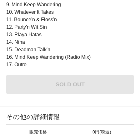
9. Mind Keep Wandering
10. Whatever It Takes
11. Bounce'n & Floss'n
12. Party'n Wit Sin
13. Playa Hatas
14. Nina
15. Deadman Talk'n
16. Mind Keep Wandering (Radio Mix)
17. Outro
SOLD OUT
その他の詳細情報
販売価格
0円(税込)