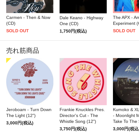
Carmen - Then & Now
The APX - Am
Dale Keano - Highway
(CD)
Experiment 
One (CD)
SOLD OUT
SOLD OUT
1,750円(税込)
売れ筋商品
Jeroboam - Turn Down
Frankie Knuckles Pres.
Kumoko & XL
The Light (12")
Director's Cut - The
- Moonlight M
Whistle Song (12")
Take To The 
3,000円(税込)
3,750円(税込)
3,000円(税込