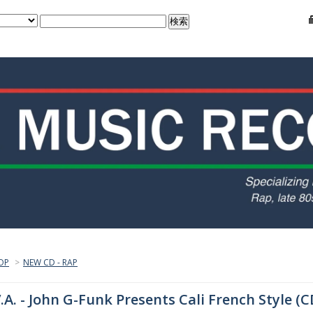
OP
>
NEW CD - RAP
.A. - John G-Funk Presents Cali French Style (C