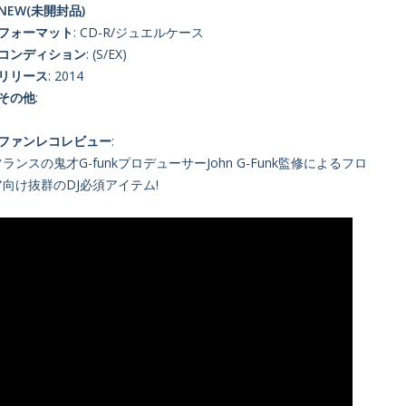
NEW(未開封品)
■フォーマット
: CD-R/ジュエルケース
■コンディション
: (S/EX)
■リリース
: 2014
■その他
:
■ファンレコレビュー
:
ランスの鬼才G-funkプロデューサーJohn G-Funk監修によるフロ
ア向け抜群のDJ必須アイテム!