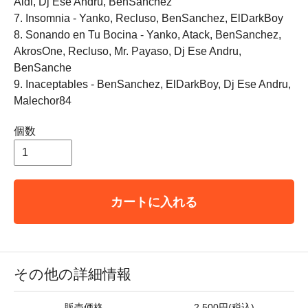
Aldi, Dj Ese Andru, BenSanchez
7. Insomnia - Yanko, Recluso, BenSanchez, ElDarkBoy
8. Sonando en Tu Bocina - Yanko, Atack, BenSanchez,
AkrosOne, Recluso, Mr. Payaso, Dj Ese Andru,
BenSanche
9. Inaceptables - BenSanchez, ElDarkBoy, Dj Ese Andru,
Malechor84
個数
カートに入れる
その他の詳細情報
販売価格
2,500円(税込)