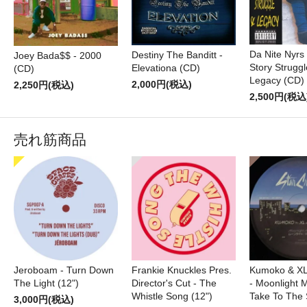
Da Nite Nyrs
Destiny The Banditt -
Joey Bada$$ - 2000
Story Struggl
Elevationa (CD)
(CD)
Legacy (CD)
2,000円(税込)
2,250円(税込)
2,500円(税込
売れ筋商品
Jeroboam - Turn Down
Frankie Knuckles Pres.
Kumoko & XL
The Light (12")
Director's Cut - The
- Moonlight M
Whistle Song (12")
Take To The 
3,000円(税込)