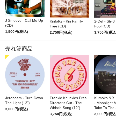
J Smoove - Call Me Up
Kinfolks - Kin Family
2-Def - Str-8
(CD)
Tree (CD)
Fool (CD)
1,500円(税込)
2,750円(税込)
3,750円(税込
売れ筋商品
Jeroboam - Turn Down
Frankie Knuckles Pres.
Kumoko & XL
The Light (12")
Director's Cut - The
- Moonlight M
Whistle Song (12")
Take To The 
3,000円(税込)
3,750円(税込)
3,000円(税込