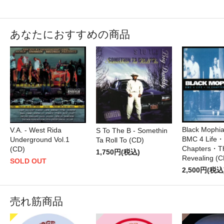
あなたにおすすめの商品
Black Mophia
V.A. - West Rida
S To The B - Somethin
BMC 4 Life
Underground Vol.1
Ta Roll To (CD)
Chapters・T
(CD)
1,750円(税込)
Revealing (C
SOLD OUT
2,500円(税込
売れ筋商品