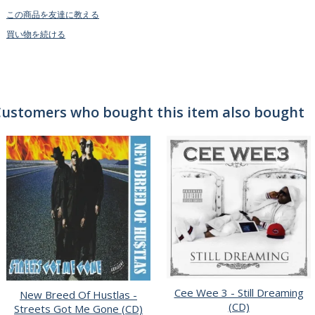
この商品を友達に教える
買い物を続ける
ustomers who bought this item also bought
Cee Wee 3 - Still Dreaming
New Breed Of Hustlas -
(CD)
Streets Got Me Gone (CD)