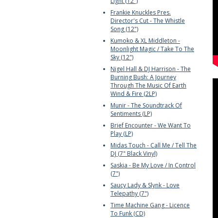
Light (12")
Frankie Knuckles Pres.
Director's Cut - The Whistle
Song (12")
Kumoko & XL Middleton -
Moonlight Magic / Take To The
Sky (12")
Nigel Hall & DJ Harrison - The
Burning Bush: A Journey
Through The Music Of Earth
Wind & Fire (2LP)
Munir - The Soundtrack Of
Sentiments (LP)
Brief Encounter - We Want To
Play (LP)
Midas Touch - Call Me / Tell The
DJ (7" Black Vinyl)
Saskia - Be My Love / In Control
(7")
Saucy Lady & Slynk - Love
Telepathy (7")
Time Machine Gang - Licence
To Funk (CD)