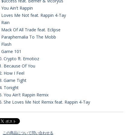
. $uccess feat. Berner & Vicoryus
. You Ain't Rappin
. Loves Me Not feat. Rappin 4-Tay
. Rain
. Mack Of All Trade feat. Eclipse
. Paraphernalia To The Mobb
. Flash
. Game 101
0. Crypto ft. Emotioz
1. Because Of You
2. How I Feel
3. Game Tight
4. Tonight
5. You Ain't Rappin Remix
6. She Loves Me Not Remix feat. Rappin 4-Tay
この商品について問い合わせる