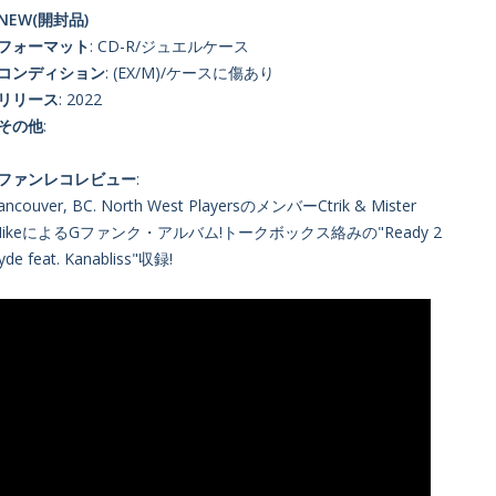
NEW(開封品)
■フォーマット
: CD-R/ジュエルケース
■コンディション
: (EX/M)/ケースに傷あり
■リリース
: 2022
■その他
:
■ファンレコレビュー
:
ancouver, BC. North West PlayersのメンバーCtrik & Mister
MikeによるGファンク・アルバム!トークボックス絡みの"Ready 2
yde feat. Kanabliss"収録!