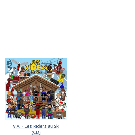
V.A. - Les Riders au Ski
(CD)