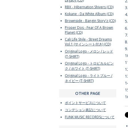
Legacy (CD)
2
RBX - Hibernation Shivers (CD)
3
Kokane - Da White Album (CD)
4
Brownside - Bangin Story'z (CD)
5
Proper Dos - Fear Of A Brown
6
Planet (CD)
7
Cali Life Style - Street Dreams
8
Vol.1 (サインシート付き) (CD)
9
Original Logo - メロン / レッド
1
(T-SHIRT)
1
Original Logo - トロピカルピン
ク / ホワイト (T-SHIRT)
1
Original Logo - ライトブルー /
1
ネイビー (T-SHIRT)
1
1
OTHER PAGE
1
ポイントサービスについて
コンデション表記について
FUNK MUSIC RECORDSについて