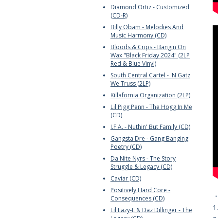
Diamond Ortiz - Customized
(CD-R)
Billy Obam - Melodies And
Music Harmony (CD)
Bloods & Crips - Bangin On
Wax "Black Friday 2024" (2LP
Red & Blue Vinyl)
South Central Cartel - 'N Gatz
We Truss (2LP)
Killafornia Organization (2LP)
Lil Pigg Penn - The Hogg In Me
(CD)
I.F.A. - Nuthin' But Family (CD)
Gangsta Dre - Gang Banging
Poetry (CD)
Da Nite Nyrs - The Story
Struggle & Legacy (CD)
Caviar (CD)
Positively Hard Core -
Consequences (CD)
1
Lil Eazy-E & Daz Dillinger - The