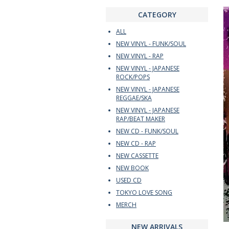
CATEGORY
ALL
NEW VINYL - FUNK/SOUL
NEW VINYL - RAP
NEW VINYL - JAPANESE
ROCK/POPS
NEW VINYL - JAPANESE
REGGAE/SKA
NEW VINYL - JAPANESE
RAP/BEAT MAKER
NEW CD - FUNK/SOUL
NEW CD - RAP
NEW CASSETTE
NEW BOOK
USED CD
TOKYO LOVE SONG
MERCH
NEW ARRIVALS