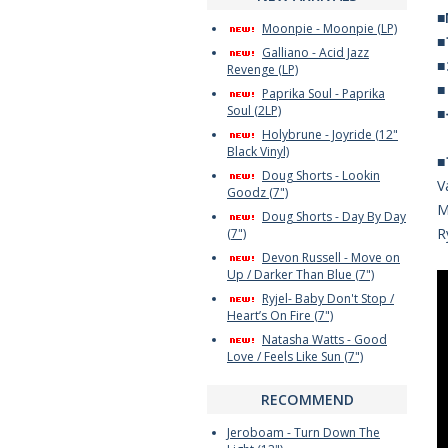
■
Moonpie - Moonpie (LP)
Galliano - Acid Jazz
Revenge (LP)
Paprika Soul - Paprika
Soul (2LP)
Holybrune - Joyride (12"
Black Vinyl)
Doug Shorts - Lookin
V
Goodz (7")
Doug Shorts - Day By Day
R
(7")
Devon Russell - Move on
Up / Darker Than Blue (7")
Ryjel- Baby Don't Stop /
Heart’s On Fire (7")
Natasha Watts - Good
Love / Feels Like Sun (7")
RECOMMEND
Jeroboam - Turn Down The