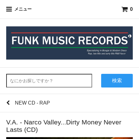
0
メニュー
検索
NEW CD - RAP
V.A. - Narco Valley...Dirty Money Never
Lasts (CD)