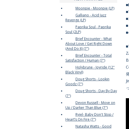
■
Moonpie - Moonpie (LP)
Galliano - Acid Jazz
Revenge (LP)
Paprika Soul - Paprika
Soul (2LP)
Brief Encounter - What
About Love / Get Right Down
(And Do It) (7")
Z
Brief Encounter - Total
B
Satisfaction / Human (7")
C
Holybrune - Joyride (12"
Black Vinyl)
Doug Shorts - Lookin
Goodz (7")
Doug Shorts - Day By Day
(7")
Devon Russell - Move on
Up / Darker Than Blue (7")
Ryjel- Baby Don't Stop /
Heart’s On Fire (7")
Natasha Watts - Good