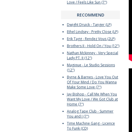
Love / Feels Like Sun (7")
RECOMMEND
Dwight Druick - Tanger (LP)
Ethel Lindsey - Pretty Close (LP)
Erik Tagg - Rendez Vous (2LP)
Brothers II - Hold On / You (12")
Nathan Mckinney - Very Special
Lady PT. II (12")
Magique - Le Studio Sessions
(12")
Byrne & Barnes - Love You Out
Of Your Mind / Do You Wanna
Make Some Love (7")
Jay Bishop - Call Me When You
Want My Love / We Got Club at
Home (7")
Analog Tape Club - Summer
You and I (7")
Time Machine Gang - Licence
To Funk (CD)