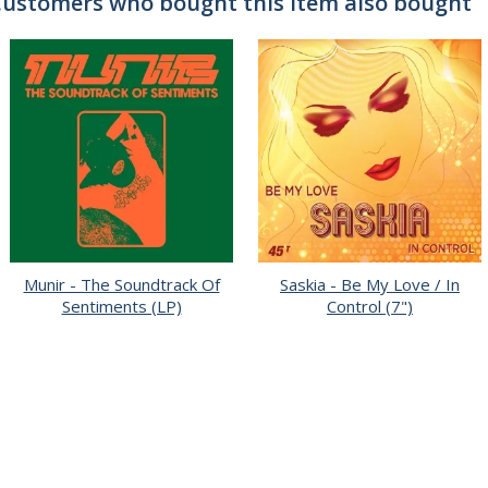
ustomers who bought this item also bought
Munir - The Soundtrack Of
Saskia - Be My Love / In
Sentiments (LP)
Control (7")