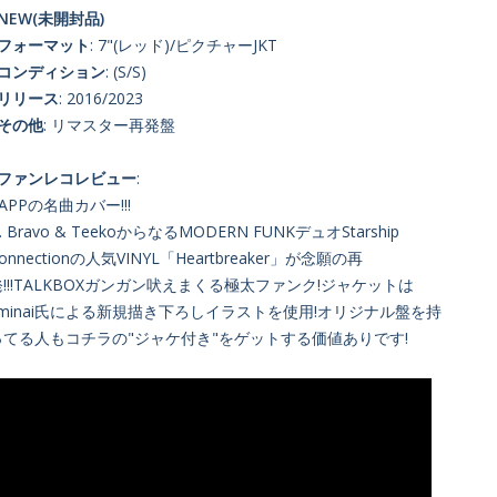
NEW(未開封品)
■フォーマット
: 7"(レッド)/ピクチャーJKT
■コンディション
: (S/S)
■リリース
: 2016/2023
■その他
: リマスター再発盤
■ファンレコレビュー
:
APPの名曲カバー!!!
. Bravo & TeekoからなるMODERN FUNKデュオStarship
onnectionの人気VINYL「Heartbreaker」が念願の再
発!!!TALKBOXガンガン吠えまくる極太ファンク!ジャケットは
Jiminai氏による新規描き下ろしイラストを使用!オリジナル盤を持
ってる人もコチラの"ジャケ付き"をゲットする価値ありです!