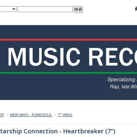
OP
>
NEW VINYL - FUNK/SOUL
>
7" VINYL
tarship Connection - Heartbreaker (7")