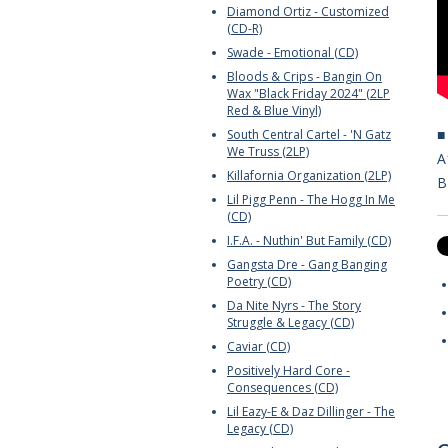
Diamond Ortiz - Customized
(CD-R)
Swade - Emotional (CD)
Bloods & Crips - Bangin On
Wax "Black Friday 2024" (2LP
Red & Blue Vinyl)
South Central Cartel - 'N Gatz
We Truss (2LP)
A
Killafornia Organization (2LP)
B
Lil Pigg Penn - The Hogg In Me
(CD)
I.F.A. - Nuthin' But Family (CD)
Gangsta Dre - Gang Banging
Poetry (CD)
Da Nite Nyrs - The Story
Struggle & Legacy (CD)
Caviar (CD)
Positively Hard Core -
Consequences (CD)
Lil Eazy-E & Daz Dillinger - The
Legacy (CD)