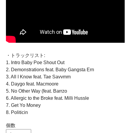
・トラックリスト:
1. Intro Baby Poe Shout Out
2. Demonstrations feat. Baby Gangsta Ern
3. All I Know feat. Tae Savvmm
4. Daygo feat. Macmoore
5. No Other Way (feat. Barrzo
6. Allergic to the Broke feat. Milli Hussle
7. Get Yo Money
8. Politicin
個数