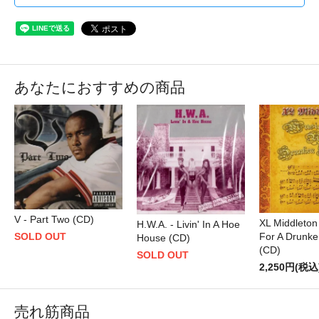
あなたにおすすめの商品
V - Part Two (CD)
XL Middleton
H.W.A. - Livin' In A Hoe
For A Drunke
SOLD OUT
House (CD)
(CD)
SOLD OUT
2,250円(税込
売れ筋商品