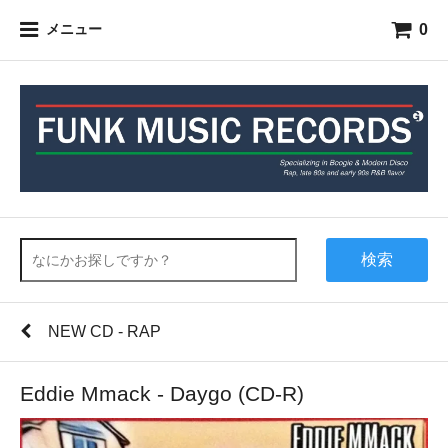
0
メニュー
検索
NEW CD - RAP
Eddie Mmack - Daygo (CD-R)