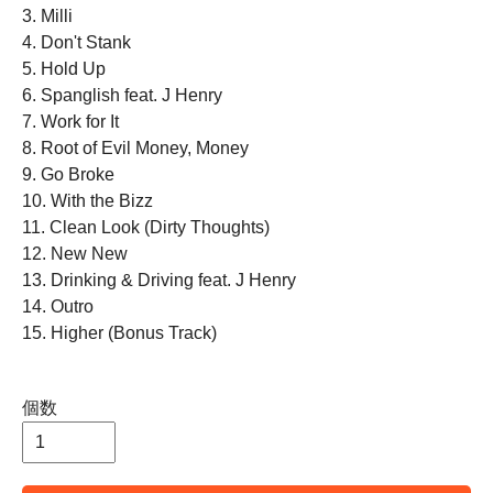
3. Milli
4. Don't Stank
5. Hold Up
6. Spanglish feat. J Henry
7. Work for It
8. Root of Evil Money, Money
9. Go Broke
10. With the Bizz
11. Clean Look (Dirty Thoughts)
12. New New
13. Drinking & Driving feat. J Henry
14. Outro
15. Higher (Bonus Track)
個数