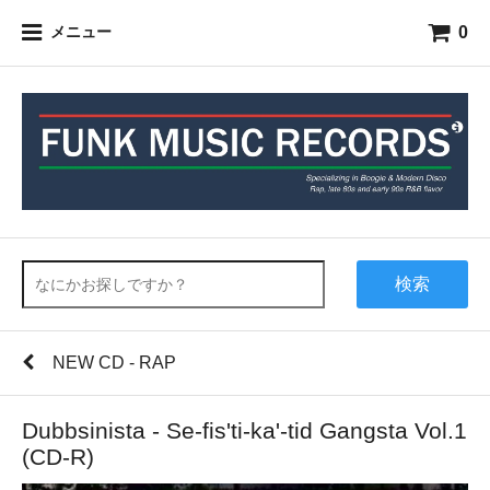
0
メニュー
検索
NEW CD - RAP
Dubbsinista - Se-fis'ti-ka'-tid Gangsta Vol.1
(CD-R)