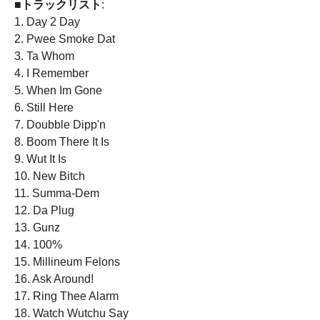
■トラックリスト
:
1. Day 2 Day
2. Pwee Smoke Dat
3. Ta Whom
4. I Remember
5. When Im Gone
6. Still Here
7. Doubble Dipp'n
8. Boom There It Is
9. Wut It Is
10. New Bitch
11. Summa-Dem
12. Da Plug
13. Gunz
14. 100%
15. Millineum Felons
16. Ask Around!
17. Ring Thee Alarm
18. Watch Wutchu Say