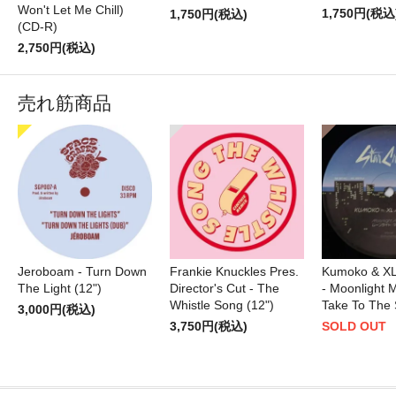
Won't Let Me Chill)
1,750円(税込
1,750円(税込)
(CD-R)
2,750円(税込)
売れ筋商品
Jeroboam - Turn Down
Frankie Knuckles Pres.
Kumoko & XL
The Light (12")
Director's Cut - The
- Moonlight M
Whistle Song (12")
Take To The 
3,000円(税込)
3,750円(税込)
SOLD OUT