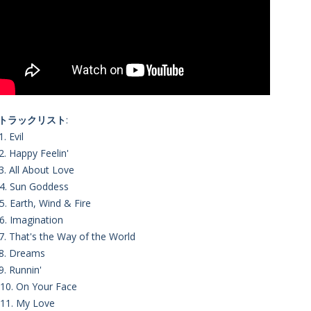
■トラックリスト
:
1. Evil
2. Happy Feelin'
3. All About Love
4. Sun Goddess
5. Earth, Wind & Fire
6. Imagination
7. That's the Way of the World
8. Dreams
9. Runnin'
10. On Your Face
11. My Love