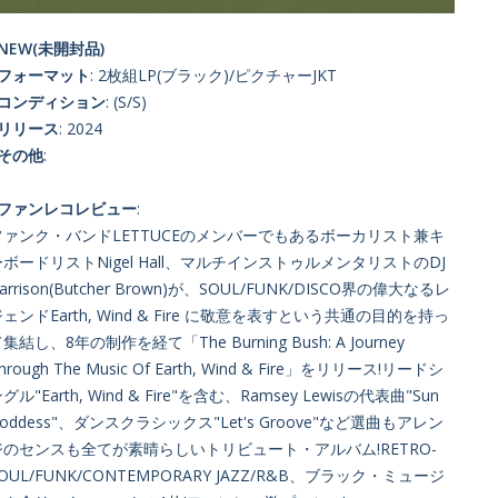
NEW(未開封品)
■フォーマット
: 2枚組LP(ブラック)/ピクチャーJKT
■コンディション
: (S/S)
■リリース
: 2024
■その他
:
■ファンレコレビュー
:
ファンク・バンドLETTUCEのメンバーでもあるボーカリスト兼キ
ーボードリストNigel Hall、マルチインストゥルメンタリストのDJ
arrison(Butcher Brown)が、SOUL/FUNK/DISCO界の偉大なるレ
ェンドEarth, Wind & Fire に敬意を表すという共通の目的を持っ
集結し、8年の制作を経て「The Burning Bush: A Journey
hrough The Music Of Earth, Wind & Fire」をリリース!リードシ
グル"Earth, Wind & Fire"を含む、Ramsey Lewisの代表曲"Sun
oddess"、ダンスクラシックス"Let's Groove"など選曲もアレン
ジのセンスも全てが素晴らしいトリビュート・アルバム!RETRO-
OUL/FUNK/CONTEMPORARY JAZZ/R&B、ブラック・ミュージ