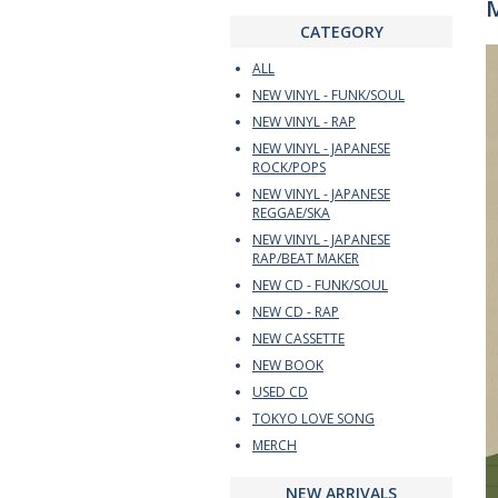
M
CATEGORY
ALL
NEW VINYL - FUNK/SOUL
NEW VINYL - RAP
NEW VINYL - JAPANESE
ROCK/POPS
NEW VINYL - JAPANESE
REGGAE/SKA
NEW VINYL - JAPANESE
RAP/BEAT MAKER
NEW CD - FUNK/SOUL
NEW CD - RAP
NEW CASSETTE
NEW BOOK
USED CD
TOKYO LOVE SONG
MERCH
NEW ARRIVALS