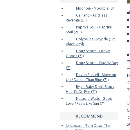
Moonpie - Moonpie (LP)
■
Galliano - Acid Jazz
Revenge (LP)
Paprika Soul - Paprika
Soul (2LP)
Holybrune - Joyride (12"
Black Vinyl)
Doug Shorts - Lookin
Goodz (7")
Doug Shorts - Day By Day
(7")
Devon Russell - Move on
H
Up / Darker Than Blue (7")
ジ
Ryjel- Baby Don't Stop /
て
Heart’s On Fire (7")
T
Natasha Watts - Good
ン
Love / Feels Like Sun (7")
G
RECOMMEND
S
Jeroboam - Turn Down The