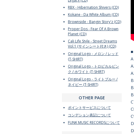
Legacy (CD)
RBX - Hibernation Shivers (CD)
Kokane - Da White Album (CD)
Brownside - Bangin Story'z (CD)
Proper Dos - Fear Of A Brown
Planet (CD)
Cali Life Style - Street Dreams
Vol.1 (サインシート付き) (CD)
Original Logo - メロン / レッド
A
(T-SHIRT)
A
Original Logo - トロピカルピン
ク / ホワイト (T-SHIRT)
A
Original Logo - ライトブルー /
B
ネイビー (T-SHIRT)
B
B
OTHER PAGE
C
ポイントサービスについて
C
コンデション表記について
C
FUNK MUSIC RECORDSについて
D
D