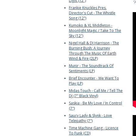
Light (12")
Frankie Knuckles Pres.
Director's Cut - The Whistle
Song (12")
Kumoko & XL Middleton -
Moonlight Magic / Take To The
Sky (12")
Nigel Hall & DJ Harrison - The
Burning Bush: A Journey
Through The Music Of Earth
Wind & Fire (2LP)
Munir - The Soundtrack Of
Sentiments (LP)
Brief Encounter - We Want To
Play (LP)
Midas Touch - Call Me / Tell The
DJ (7" Black Vinyl)
Saskia - Be My Love / In Control
(7")
Saucy Lady & Slynk - Love
Telepathy (7")
Time Machine Gang - Licence
To Funk (CD)