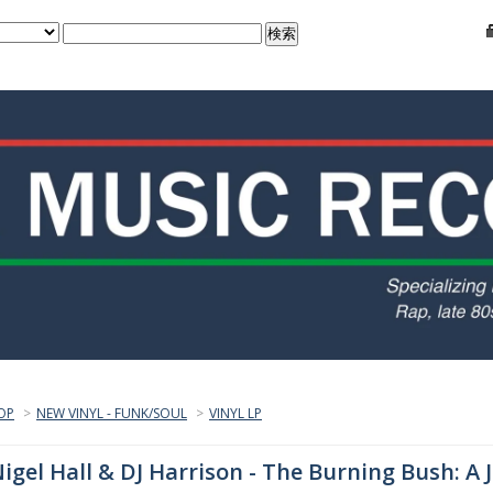
OP
>
NEW VINYL - FUNK/SOUL
>
VINYL LP
igel Hall & DJ Harrison - The Burning Bush: 