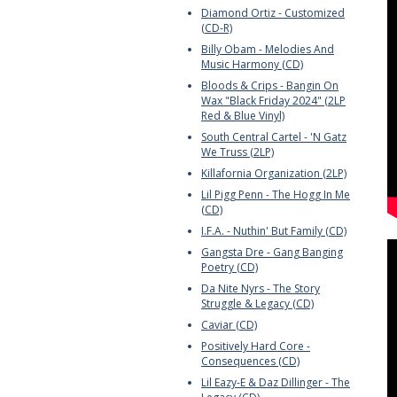
Diamond Ortiz - Customized
(CD-R)
Billy Obam - Melodies And
Music Harmony (CD)
Bloods & Crips - Bangin On
Wax "Black Friday 2024" (2LP
Red & Blue Vinyl)
South Central Cartel - 'N Gatz
We Truss (2LP)
Killafornia Organization (2LP)
Lil Pigg Penn - The Hogg In Me
(CD)
I.F.A. - Nuthin' But Family (CD)
Gangsta Dre - Gang Banging
Poetry (CD)
Da Nite Nyrs - The Story
Struggle & Legacy (CD)
Caviar (CD)
Positively Hard Core -
Consequences (CD)
Lil Eazy-E & Daz Dillinger - The