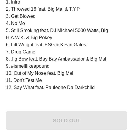
1. Intro
2. Throwed 16 feat. Big Mal & T.Y.P
3. Get Blowed
4. No Mo
5. Still Smoking feat. DJ Michael 5000 Watts, Big
H.A.W.K. & Big Pokey
6. Lift Weight feat. ESG & Kevin Gates
7. Drug Game
8. Jig Bow feat. Bay Bay Ambassador & Big Mal
9. #ismelllikeapound
10. Out of My Nose feat. Big Mal
11. Don't Test Me
12. Say What feat. Pauleone Da Darkchild
SOLD OUT