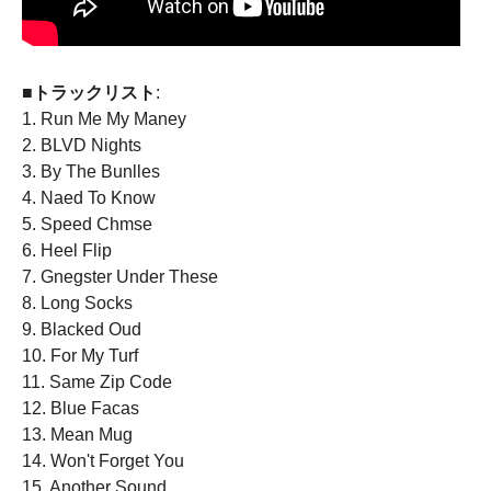
■トラックリスト
:
1. Run Me My Maney
2. BLVD Nights
3. By The Bunlles
4. Naed To Know
5. Speed Chmse
6. Heel Flip
7. Gnegster Under These
8. Long Socks
9. Blacked Oud
10. For My Turf
11. Same Zip Code
12. Blue Facas
13. Mean Mug
14. Won't Forget You
15. Another Sound