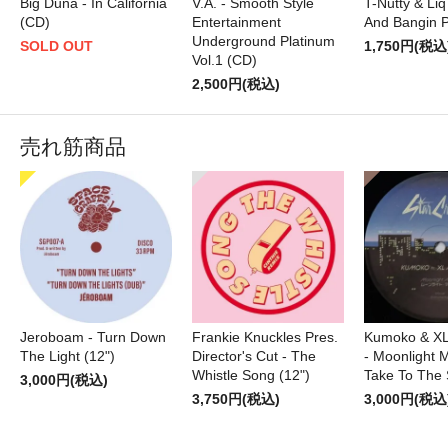
Big Duna - In California
V.A. - Smooth Style
T-Nutty & Liq
(CD)
Entertainment
And Bangin P
Underground Platinum
SOLD OUT
1,750円(税込
Vol.1 (CD)
2,500円(税込)
売れ筋商品
Jeroboam - Turn Down
Frankie Knuckles Pres.
Kumoko & XL
The Light (12")
Director's Cut - The
- Moonlight M
Whistle Song (12")
Take To The 
3,000円(税込)
3,750円(税込)
3,000円(税込