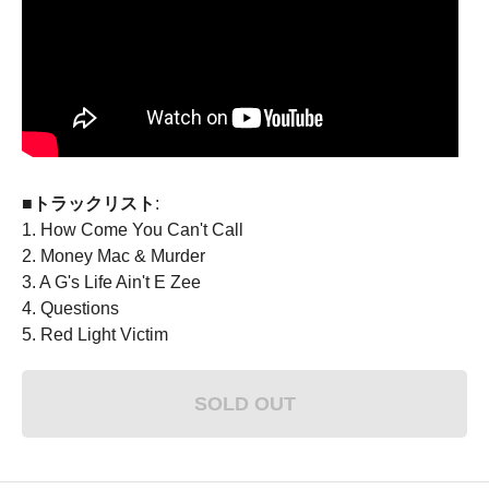
■トラックリスト
:
1. How Come You Can't Call
2. Money Mac & Murder
3. A G's Life Ain't E Zee
4. Questions
5. Red Light Victim
SOLD OUT