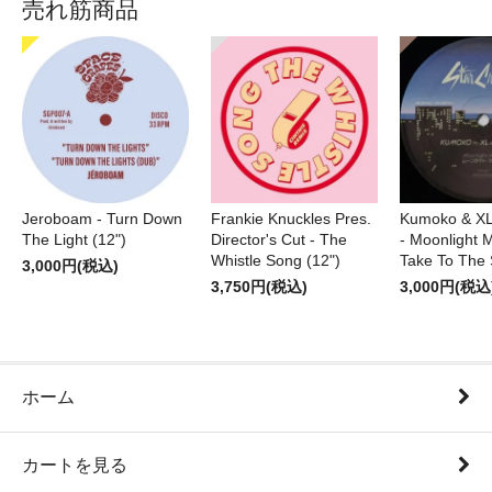
売れ筋商品
Jeroboam - Turn Down
Frankie Knuckles Pres.
Kumoko & XL
The Light (12")
Director's Cut - The
- Moonlight M
Whistle Song (12")
Take To The 
3,000円(税込)
3,750円(税込)
3,000円(税込
ホーム
カートを見る