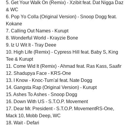
5. Get Your Walk On (Remix) - Xzibit feat. Dat Nigga Daz
& WC
6. Pop Yo Colla (Original Version) - Snoop Dogg feat.
Kokane
7. Calling Out Names - Kurupt
8. Wonderful World - Krayzie Bone
9. Iz U Wit It - Tray Deee
10. High Life (Remix) - Cypress Hill feat. Baby S, King
Tee & Kurupt
11. Come Wid It (Remix) - Ahmad feat. Ras Kass, Saafir
12. Shadupya Face - KRS-One
13. I Know - Knoc-Turn'al feat. Nate Dogg
14. Gangsta Rap (Original Version) - Kurupt
15. Ashes To Ashes - Snoop Dogg
16. Down With US - S.T.O.P. Movement
17. Dear Mr. President - S.T.O.P. MovementRS-One,
Mack 10, Mobb Deep, WC
18. Wait - Defari