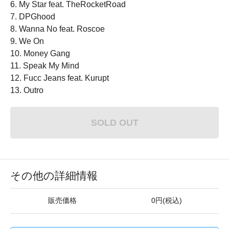
6. My Star feat. TheRocketRoad
7. DPGhood
8. Wanna No feat. Roscoe
9. We On
10. Money Gang
11. Speak My Mind
12. Fucc Jeans feat. Kurupt
13. Outro
SOLD OUT
その他の詳細情報
販売価格
0円(税込)