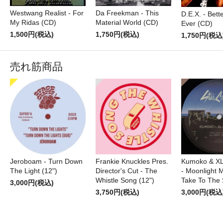
Westwang Realist - For
Da Freekman - This
D.E.X. - Bett
My Ridas (CD)
Material World (CD)
Ever (CD)
1,500円(税込)
1,750円(税込)
1,750円(税込
売れ筋商品
Jeroboam - Turn Down
Frankie Knuckles Pres.
Kumoko & XL
The Light (12")
Director's Cut - The
- Moonlight M
Whistle Song (12")
Take To The 
3,000円(税込)
3,750円(税込)
3,000円(税込