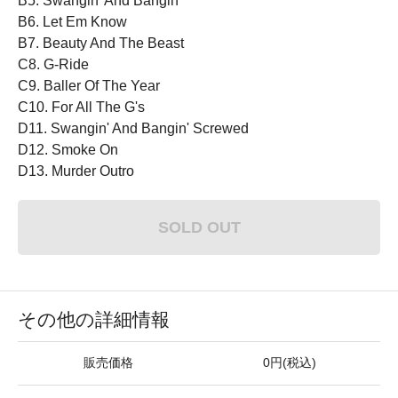
B5. Swangin' And Bangin'
B6. Let Em Know
B7. Beauty And The Beast
C8. G-Ride
C9. Baller Of The Year
C10. For All The G's
D11. Swangin' And Bangin' Screwed
D12. Smoke On
D13. Murder Outro
SOLD OUT
その他の詳細情報
販売価格
0円(税込)