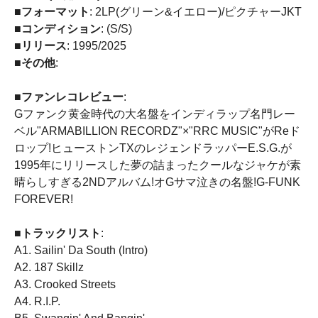
■フォーマット
: 2LP(グリーン&イエロー)/ピクチャーJKT
■コンディション
: (S/S)
■リリース
: 1995/2025
■その他
:
■ファンレコレビュー
:
Gファンク黄金時代の大名盤をインディラップ名門レー
ベル"ARMABILLION RECORDZ"×"RRC MUSIC"がReド
ロップ!ヒューストンTXのレジェンドラッパーE.S.G.が
1995年にリリースした夢の詰まったクールなジャケが素
晴らしすぎる2NDアルバム!オGサマ泣きの名盤!G-FUNK
FOREVER!
■トラックリスト
:
A1. Sailin' Da South (Intro)
A2. 187 Skillz
A3. Crooked Streets
A4. R.I.P.