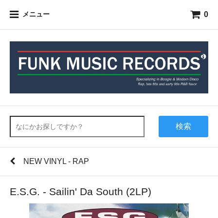
0
メニュー
検索
NEW VINYL - RAP
E.S.G. - Sailin' Da South (2LP)