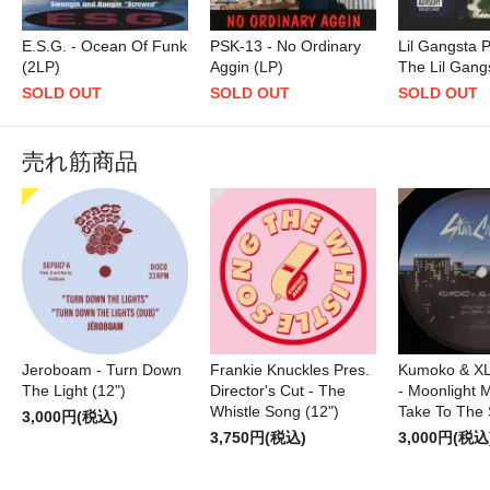
E.S.G. - Ocean Of Funk
PSK-13 - No Ordinary
Lil Gangsta 
(2LP)
Aggin (LP)
The Lil Gang
SOLD OUT
SOLD OUT
SOLD OUT
売れ筋商品
Jeroboam - Turn Down
Frankie Knuckles Pres.
Kumoko & XL
The Light (12")
Director's Cut - The
- Moonlight M
Whistle Song (12")
Take To The 
3,000円(税込)
3,750円(税込)
3,000円(税込