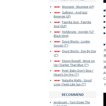
Moonpie - Moonpie (LP)
■
Galliano - Acid Jazz
Revenge (LP)
Paprika Soul - Paprika
Soul (2LP)
Holybrune - Joyride (12"
Black Vinyl)
Doug Shorts - Lookin
Goodz (7")
Doug Shorts - Day By Day
(7")
早
Devon Russell - Move on
Up / Darker Than Blue (7")
身
Ryjel- Baby Don't Stop /
A
Heart’s On Fire (7")
Natasha Watts - Good
Love / Feels Like Sun (7")
RECOMMEND
Jeroboam - Turn Down The