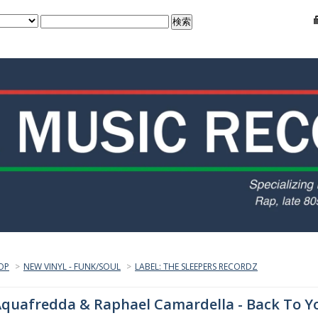
OP
>
NEW VINYL - FUNK/SOUL
>
LABEL: THE SLEEPERS RECORDZ
quafredda & Raphael Camardella - Back To You 