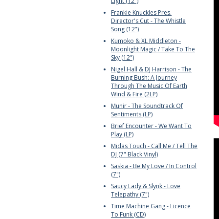
Light (12")
Frankie Knuckles Pres.
Director's Cut - The Whistle
Song (12")
Kumoko & XL Middleton -
Moonlight Magic / Take To The
Sky (12")
Nigel Hall & DJ Harrison - The
Burning Bush: A Journey
Through The Music Of Earth
Wind & Fire (2LP)
Munir - The Soundtrack Of
Sentiments (LP)
Brief Encounter - We Want To
Play (LP)
Midas Touch - Call Me / Tell The
DJ (7" Black Vinyl)
Saskia - Be My Love / In Control
(7")
Saucy Lady & Slynk - Love
Telepathy (7")
Time Machine Gang - Licence
To Funk (CD)