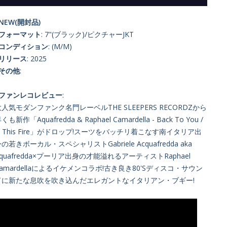
NEW(開封品)
■フォーマット
: 7"(ブラック)/ピクチャーJKT
■コンディション
: (M/M)
■リリース
: 2025
■その他
:
■ファンレコレビュー
:
大人気モダンファンク名門レーベルTHE SLEEPERS RECORDZから
くも新作「Aquafredda & Raphael Camardella - Back To You /
Is This Fire」がドロップ!スーツをバッチリ着こなす南イタリア出
の若きボーカル・スペシャリストGabriele Acquafredda aka
quafredda×プーリア出身の才能溢れるアーティストRaphael
Camardellaによるイケメンコラボ!古き良き80'Sディスコ・サウン
ドに新たな息吹を吹き込んだエレガントなイタリアン・ブギー!