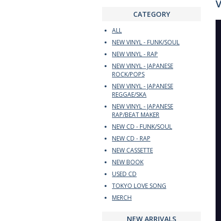
V
CATEGORY
ALL
NEW VINYL - FUNK/SOUL
NEW VINYL - RAP
NEW VINYL - JAPANESE
ROCK/POPS
NEW VINYL - JAPANESE
REGGAE/SKA
NEW VINYL - JAPANESE
RAP/BEAT MAKER
NEW CD - FUNK/SOUL
NEW CD - RAP
NEW CASSETTE
NEW BOOK
USED CD
TOKYO LOVE SONG
MERCH
NEW ARRIVALS