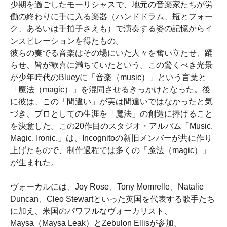
少期を過ごしたモーリシャスで、地元の音楽家たちが労
働の終わりに手に入る楽器（ハンドドラム、瓶とフォー
ク、あるいは手拍子さえも）で演奏する姿の記憶からイ
ンスピレーションを得たもの。
彼らの奏でる音楽はその場にいた人々を奮い立たせ、踊
らせ、皆が歓喜に満ちていたという。この驚くべき光景
が少年時代のBlueyに「音楽（music）」という言葉と
「魔法（magic）」を混同させるきっかけとなった。後
に彼は、この「間違い」が実は間違いではなかったと気
づき、プロとしての生涯を「魔法」の創造に捧げること
を決意した。この20作目のスタジオ・アルバム「Music.
Magic. Ironic.」は、Incognitoの新旧メンバーが共に作り
上げたもので、制作過程では多くの「魔法（magic）」
が生まれた。
ヴォーカルには、Joy Rose、Tony Momrelle、Natalie
Duncan、Cleo Stewartといった英国を代表する歌手たち
に加え、米国のパワフルなヴォーカリスト、
Maysa（Maysa Leak）とZebulon Ellisが参加。