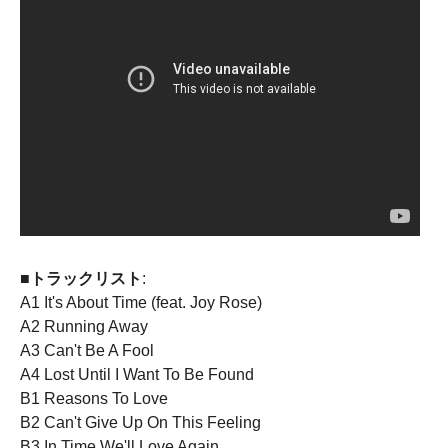
■トラックリスト
:
A1 It's About Time (feat. Joy Rose)
A2 Running Away
A3 Can't Be A Fool
A4 Lost Until I Want To Be Found
B1 Reasons To Love
B2 Can't Give Up On This Feeling
B3 In Time We'll Love Again