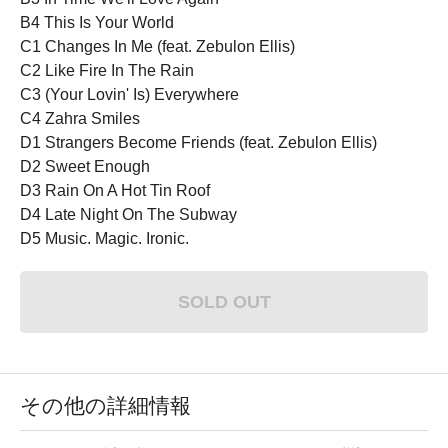
B4 This Is Your World
C1 Changes In Me (feat. Zebulon Ellis)
C2 Like Fire In The Rain
C3 (Your Lovin' Is) Everywhere
C4 Zahra Smiles
D1 Strangers Become Friends (feat. Zebulon Ellis)
D2 Sweet Enough
D3 Rain On A Hot Tin Roof
D4 Late Night On The Subway
D5 Music. Magic. Ironic.
SOLD OUT
その他の詳細情報