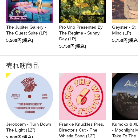
The Jupiter Gallery -
Pro Uno Presented By
Geyster - Sti
The Guest Suite (LP)
The Regime - Sunny
Mind (LP)
Day (LP)
5,500円(税込)
5,750円(税込
5,750円(税込)
売れ筋商品
Jeroboam - Turn Down
Frankie Knuckles Pres.
Kumoko & XL
The Light (12")
Director's Cut - The
- Moonlight M
Whistle Song (12")
Take To The 
3,000円(税込)