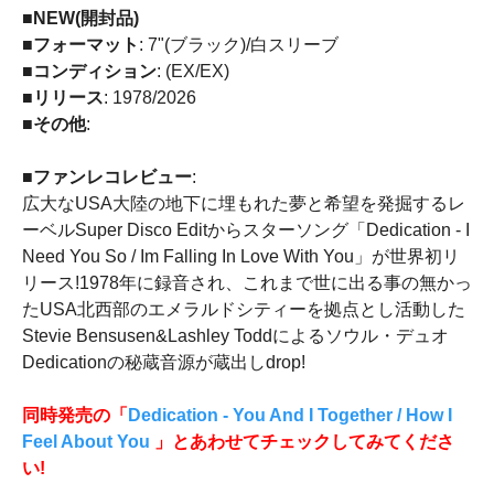
■NEW(開封品)
■フォーマット
: 7"(ブラック)/白スリーブ
■コンディション
: (EX/EX)
■リリース
: 1978/2026
■その他
:
■ファンレコレビュー
:
広大なUSA大陸の地下に埋もれた夢と希望を発掘するレ
ーベルSuper Disco Editからスターソング「Dedication - I
Need You So / Im Falling In Love With You」が世界初リ
リース!1978年に録音され、これまで世に出る事の無かっ
たUSA北西部のエメラルドシティーを拠点とし活動した
Stevie Bensusen&Lashley Toddによるソウル・デュオ
Dedicationの秘蔵音源が蔵出しdrop!
同時発売の「
Dedication - You And I Together / How I
Feel About You
」とあわせてチェックしてみてくださ
い!