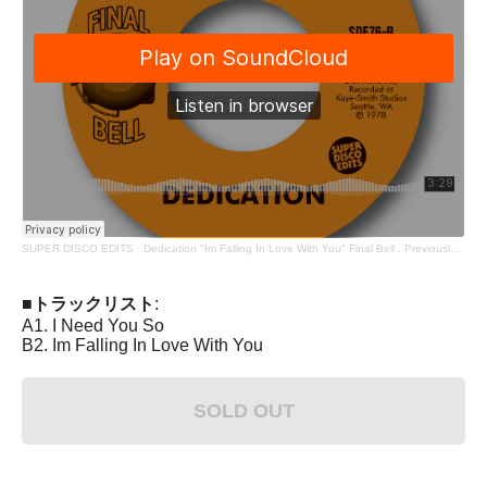
SUPER DISCO EDITS
·
Dedication "Im Falling In Love With You" Final Bell . Previously Unissued Soul 45
■トラックリスト
:
A1. I Need You So
B2. Im Falling In Love With You
SOLD OUT