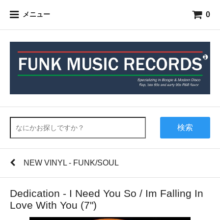
0
メニュー
検索
NEW VINYL - FUNK/SOUL
Dedication - I Need You So / Im Falling In
Love With You (7")