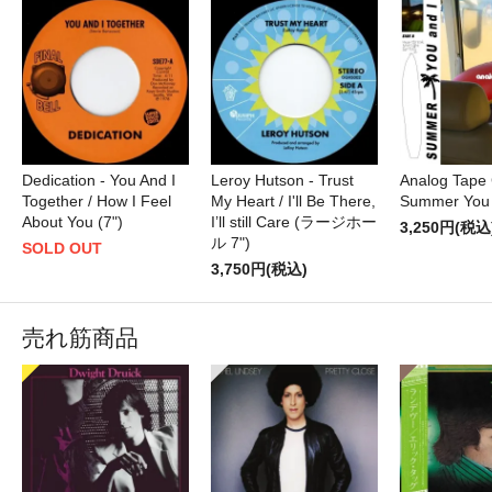
Dedication - You And I
Leroy Hutson - Trust
Analog Tape 
Together / How I Feel
My Heart / I'll Be There,
Summer You a
About You (7")
I’ll still Care (ラージホー
3,250円(税込
ル 7")
SOLD OUT
3,750円(税込)
売れ筋商品