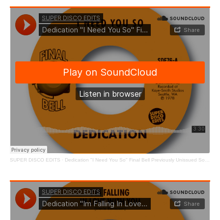
SUPER DISCO EDITS
·
Dedication "I Need You So" Final Bell Previously Unissued Soul 45