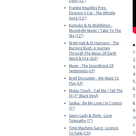
Light (12")
Frankie Knuckles Pres.
Director's Cut - The Whistle
Song (12")
Kumoko & XL Middleton -
Moonlight Magic / Take To The
Sky (12")
Nigel Hall & DJ Harrison - The
Burning Bush: A Journey
1
Through The Music Of Earth
Wind & Fire (2LP)
2
Munir - The Soundtrack Of
3
Sentiments (LP)
4
Brief Encounter - We Want To
5
Play (LP)
6
Midas Touch - Call Me / Tell The
7
DJ (7" Black Vinyl)
8
Saskia - Be My Love / In Control
(7")
9
Saucy Lady & Slynk - Love
1
Telepathy (7")
1
Time Machine Gang - Licence
1
To Funk (CD)