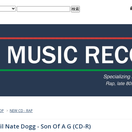
OP
>
NEW CD - RAP
il Nate Dogg - Son Of A G (CD-R)