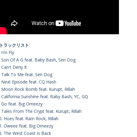
■トラックリスト
:
. I'm Fly
. Son Of A G feat. Baby Bash, Sen Dog
. Can't Deny It
. Talk To Me feat. Sen Dog
. Next Episode feat. CQ Hash
. Moon Rock Bomb feat. Kurupt, Rillah
. California Sunshine feat. Baby Bash, YC, GQ
. Go feat. Big Omeezy
. Tales From The Crypt feat. Kurupt, Rillah
0. Hoes feat. Ram Rock, Rillah
1. Oweee feat. Big Omeezy
2. The West Coast Is Back