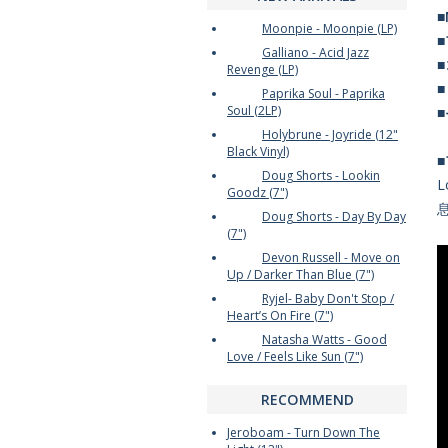
■
Moonpie - Moonpie (LP)
Galliano - Acid Jazz
Revenge (LP)
Paprika Soul - Paprika
Soul (2LP)
Holybrune - Joyride (12"
Black Vinyl)
Doug Shorts - Lookin
L
Goodz (7")
息
Doug Shorts - Day By Day
(7")
Devon Russell - Move on
Up / Darker Than Blue (7")
Ryjel- Baby Don't Stop /
Heart’s On Fire (7")
Natasha Watts - Good
Love / Feels Like Sun (7")
RECOMMEND
Jeroboam - Turn Down The