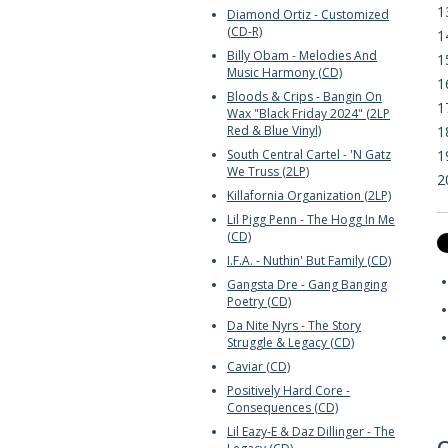
1
Diamond Ortiz - Customized
(CD-R)
1
Billy Obam - Melodies And
1
Music Harmony (CD)
1
Bloods & Crips - Bangin On
1
Wax "Black Friday 2024" (2LP
Red & Blue Vinyl)
1
South Central Cartel - 'N Gatz
1
We Truss (2LP)
2
Killafornia Organization (2LP)
Lil Pigg Penn - The Hogg In Me
(CD)
I.F.A. - Nuthin' But Family (CD)
Gangsta Dre - Gang Banging
Poetry (CD)
Da Nite Nyrs - The Story
Struggle & Legacy (CD)
Caviar (CD)
Positively Hard Core -
Consequences (CD)
Lil Eazy-E & Daz Dillinger - The
C