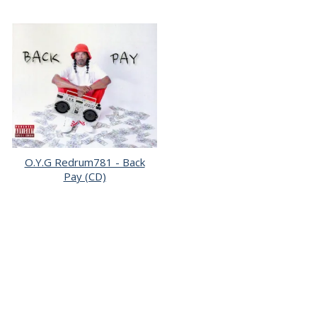
O.Y.G Redrum781 - Back
Pay (CD)