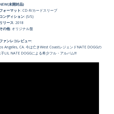
NEW(未開封品)
■フォーマット
: CD-R/カードスリーブ
■コンディション
: (S/S)
■リリース
: 2018
■その他
: オリジナル盤
■ファンレコレビュー
:
os Angeles, CA. 今は亡きWest CoastレジェンドNATE DOGGの
子LIL NATE DOGGによる希少フル・アルバム!!!