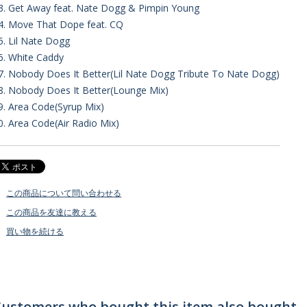
3. Get Away feat. Nate Dogg & Pimpin Young
4. Move That Dope feat. CQ
5. Lil Nate Dogg
6. White Caddy
7. Nobody Does It Better(Lil Nate Dogg Tribute To Nate Dogg)
8. Nobody Does It Better(Lounge Mix)
9. Area Code(Syrup Mix)
0. Area Code(Air Radio Mix)
この商品について問い合わせる
この商品を友達に教える
買い物を続ける
ustomers who bought this item also bought