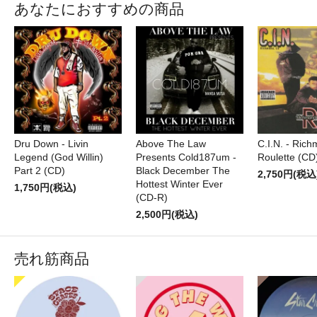
あなたにおすすめの商品
C.I.N. - Ric
Dru Down - Livin
Above The Law
Roulette (CD
Legend (God Willin)
Presents Cold187um -
Part 2 (CD)
Black December The
2,750円(税込
Hottest Winter Ever
1,750円(税込)
(CD-R)
2,500円(税込)
売れ筋商品