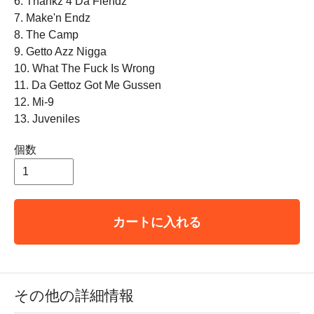
6. Thankz 4 Da Fiendz
7. Make'n Endz
8. The Camp
9. Getto Azz Nigga
10. What The Fuck Is Wrong
11. Da Gettoz Got Me Gussen
12. Mi-9
13. Juveniles
個数
カートに入れる
その他の詳細情報