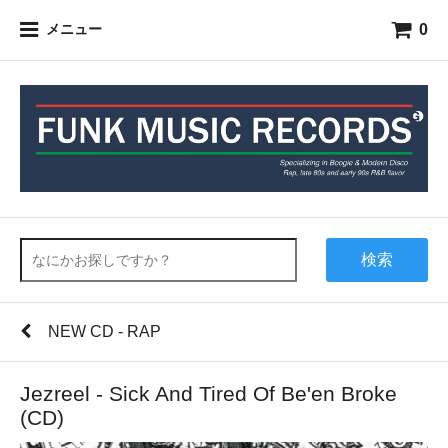
0
メニュー
検索
NEW CD - RAP
Jezreel - Sick And Tired Of Be'en Broke
(CD)