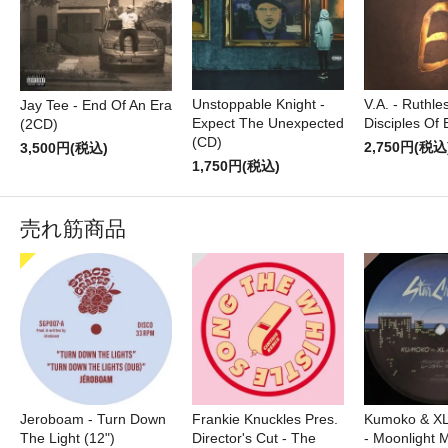
Unstoppable Knight -
V.A. - Ruthle
Jay Tee - End Of An Era
Expect The Unexpected
Disciples Of
(2CD)
(CD)
2,750円(税込
3,500円(税込)
1,750円(税込)
売れ筋商品
Jeroboam - Turn Down
Frankie Knuckles Pres.
Kumoko & XL
The Light (12")
Director's Cut - The
- Moonlight M