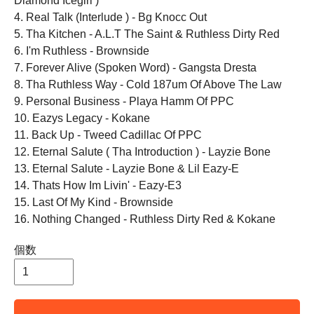
Diamond Icegirl )
4. Real Talk (Interlude ) - Bg Knocc Out
5. Tha Kitchen - A.L.T The Saint & Ruthless Dirty Red
6. I'm Ruthless - Brownside
7. Forever Alive (Spoken Word) - Gangsta Dresta
8. Tha Ruthless Way - Cold 187um Of Above The Law
9. Personal Business - Playa Hamm Of PPC
10. Eazys Legacy - Kokane
11. Back Up - Tweed Cadillac Of PPC
12. Eternal Salute ( Tha Introduction ) - Layzie Bone
13. Eternal Salute - Layzie Bone & Lil Eazy-E
14. Thats How Im Livin' - Eazy-E3
15. Last Of My Kind - Brownside
16. Nothing Changed - Ruthless Dirty Red & Kokane
個数