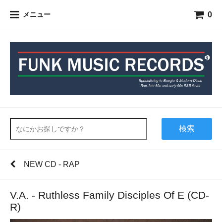
0
メニュー
検索
NEW CD - RAP
V.A. - Ruthless Family Disciples Of E (CD-
R)