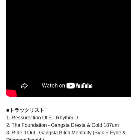
■トラックリスト
:
1. Ressurection Of E - Rhythm D
2. Tha Foundation - Gangsta Dresta & Cold 187um
3. Ride It Out - Gangsta Bitch Mentality (Sylk E Fyne &