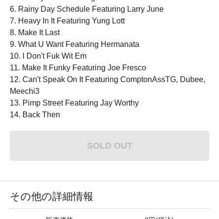
6. Rainy Day Schedule Featuring Larry June
7. Heavy In It Featuring Yung Lott
8. Make It Last
9. What U Want Featuring Hermanata
10. I Don't Fuk Wit Em
11. Make It Funky Featuring Joe Fresco
12. Can't Speak On It Featuring ComptonAssTG, Dubee,
Meechi3
13. Pimp Street Featuring Jay Worthy
14. Back Then
SOLD OUT
その他の詳細情報