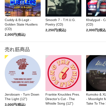
Cuddy & B-Legit -
Smooth 7 - T.H.U.G.
Khalygud - C
Golden State Hustlers
Poetry (CD)
(CD)
(CD)
2,250円(税込)
2,000円(税込
2,000円(税込)
売れ筋商品
Jeroboam - Turn Down
Frankie Knuckles Pres.
Kumoko & XL
The Light (12")
Director's Cut - The
- Moonlight M
Whistle Song (12")
Take To The 
3,000円(税込)