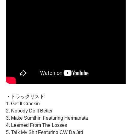
・トラックリスト:
1. Get It Crackin
2. Nobody Do It Better
3. Make Sumthin Featuring Hermanata
4. Learned From The Losses
5. Talk My Shit Featuring CW Da 3rd