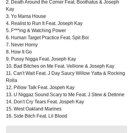
2. Death Around the Corner Feat. Boothatus & Joseph
Kay
3. Yo Mama House
4. Realist to Run It Feat. Joseph Kay
5. F***ing & Watching Power
6. Human Target Practice Feat. Spit Boi
7. Never Horny
8. How It Go
9. Pussy Nigga Feat. Joseph Kay
10. Bad Bitches on Me Feat. Vellione & Joseph Kay
11. Can't Wait Feat. J Day Saucy Willow Yatta & Rocking
Rolla
12. Pillow Talk Feat. Jospeh Kay
13. U Niggaz Sound Scary to Me Feat. J Stew & Detinne
14. Don't Cry Tears Feat. Jospeh Kay
15. West Oakland Marines
16. Side Bitch Feat. Lil Blood