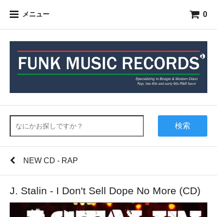
0
メニュー
検索
NEW CD - RAP
J. Stalin - I Don't Sell Dope No More (CD)