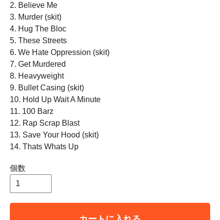
2. Believe Me
3. Murder (skit)
4. Hug The Bloc
5. These Streets
6. We Hate Oppression (skit)
7. Get Murdered
8. Heavyweight
9. Bullet Casing (skit)
10. Hold Up Wait A Minute
11. 100 Barz
12. Rap Scrap Blast
13. Save Your Hood (skit)
14. Thats Whats Up
個数
カートに入れる