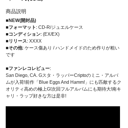
商品説明
■NEW(開封品)
■フォーマット
: CD-R/ジュエルケース
■コンディション
: (EX/EX)
■リリース
: XXXX
■その他
: ケース傷あり / ハンドメイドのため作りが粗い
です
■ファンレコレビュー
:
San Diego, CA. Gスタ・ラッパーCriptoのミニ・アルバ
ムが入荷!前作「Blue Eggs And Hamm!」にも匹敵するク
オリティ高めの極上G!次回フルアルバムにも期待大!南キ
ャリ・ラップ好きな方は是非!