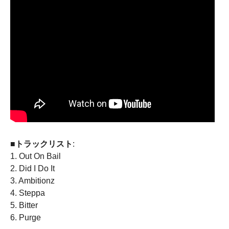
■トラックリスト
:
1. Out On Bail
2. Did I Do It
3. Ambitionz
4. Steppa
5. Bitter
6. Purge