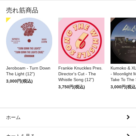
売れ筋商品
Jeroboam - Turn Down
Frankie Knuckles Pres.
Kumoko & XL
The Light (12")
Director's Cut - The
- Moonlight M
Whistle Song (12")
Take To The 
3,000円(税込)
3,750円(税込)
3,000円(税込
ホーム