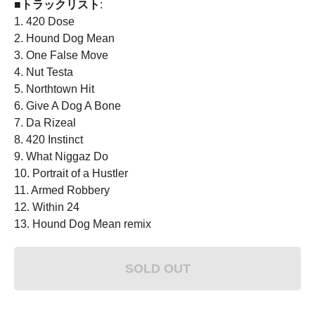
■トラックリスト
:
1. 420 Dose
2. Hound Dog Mean
3. One False Move
4. Nut Testa
5. Northtown Hit
6. Give A Dog A Bone
7. Da Rizeal
8. 420 Instinct
9. What Niggaz Do
10. Portrait of a Hustler
11. Armed Robbery
12. Within 24
13. Hound Dog Mean remix
SOLD OUT