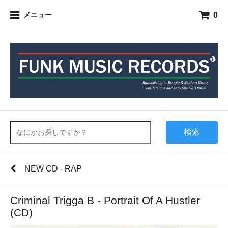
0
メニュー
検索
NEW CD - RAP
Criminal Trigga B - Portrait Of A Hustler
(CD)