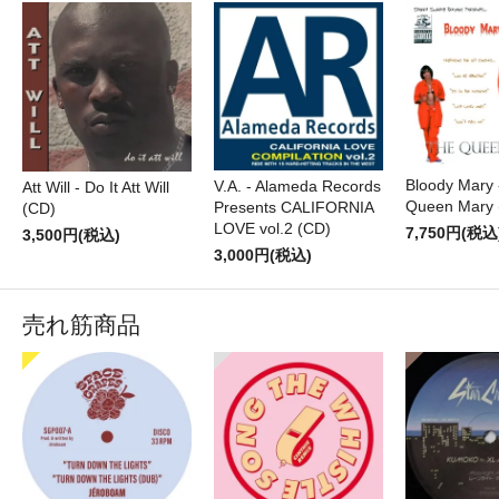
Bloody Mary 
V.A. - Alameda Records
Att Will - Do It Att Will
Queen Mary 
Presents CALIFORNIA
(CD)
LOVE vol.2 (CD)
7,750円(税込
3,500円(税込)
3,000円(税込)
売れ筋商品