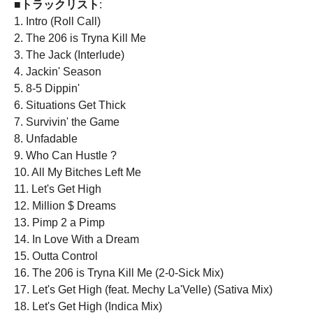
■トラックリスト
:
1. Intro (Roll Call)
2. The 206 is Tryna Kill Me
3. The Jack (Interlude)
4. Jackin' Season
5. 8-5 Dippin'
6. Situations Get Thick
7. Survivin' the Game
8. Unfadable
9. Who Can Hustle ?
10. All My Bitches Left Me
11. Let's Get High
12. Million $ Dreams
13. Pimp 2 a Pimp
14. In Love With a Dream
15. Outta Control
16. The 206 is Tryna Kill Me (2-0-Sick Mix)
17. Let's Get High (feat. Mechy La'Velle) (Sativa Mix)
18. Let's Get High (Indica Mix)