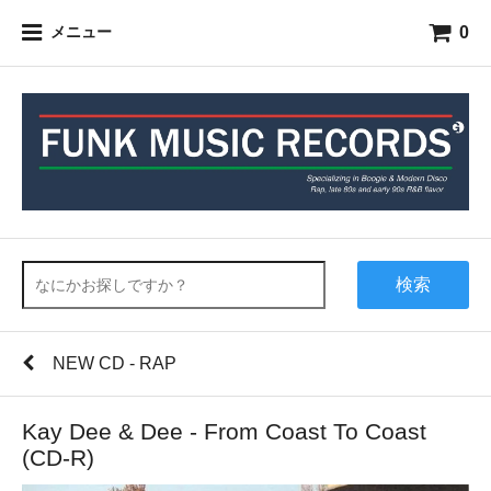
0
メニュー
検索
NEW CD - RAP
Kay Dee & Dee - From Coast To Coast
(CD-R)