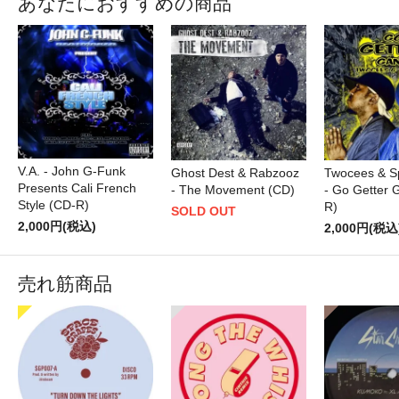
あなたにおすすめの商品
V.A. - John G-Funk
Ghost Dest & Rabzooz
Twocees & S
Presents Cali French
- The Movement (CD)
- Go Getter 
Style (CD-R)
R)
SOLD OUT
2,000円(税込)
2,000円(税込
売れ筋商品