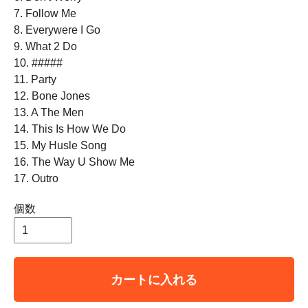
7. Follow Me
8. Everywere I Go
9. What 2 Do
10. #####
11. Party
12. Bone Jones
13. A The Men
14. This Is How We Do
15. My Husle Song
16. The Way U Show Me
17. Outro
個数
カートに入れる