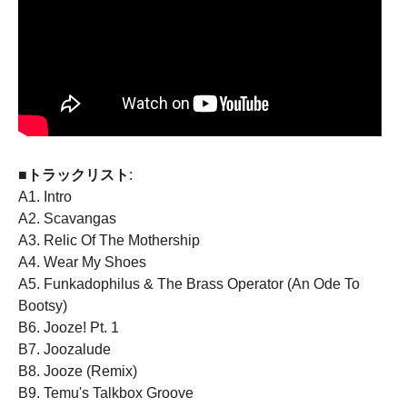
■トラックリスト
:
A1. Intro
A2. Scavangas
A3. Relic Of The Mothership
A4. Wear My Shoes
A5. Funkadophilus & The Brass Operator (An Ode To
Bootsy)
B6. Jooze! Pt. 1
B7. Joozalude
B8. Jooze (Remix)
B9. Temu's Talkbox Groove