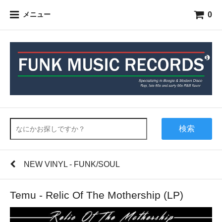
0
メニュー
検索
NEW VINYL - FUNK/SOUL
Temu - Relic Of The Mothership (LP)