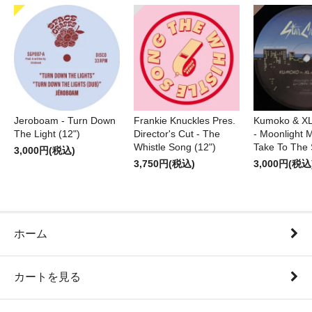
Jeroboam - Turn Down
Frankie Knuckles Pres.
Kumoko & XL
The Light (12")
Director's Cut - The
- Moonlight M
Whistle Song (12")
Take To The 
3,000円(税込)
3,750円(税込)
3,000円(税込
ホーム
カートを見る