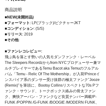
商品説明
■NEW(未開封品)
■フォーマット
: LP(ブラック)/ピクチャーJKT
■コンディション
: (S/S)
■リリース
: 2019
■その他
:
■ファンレコレビュー
:
飛ぶ鳥を落とす勢いの人気モダンファンク・レーベル
The Sleepers Recordzからfrom NYCプロデューサー兼マ
ルチプレイヤーであるTemu Bacot aka Temuのフルアル
バム「Temu - Relic Of The Mothership」が入荷!Princeイ
ンスパイア系のダンサー受け抜群の極太ファンク"Jooze
(Remix)"を筆頭に、Bootsy Collinsリスペクトな70s Pフ
ァンク・サウンド、トークボックス絡みの骨太ファン
ク、爽快アーバン・ファンクなど良質ナンバー満載!P-
FUNK /POPPIN /G-FUNK /BOOGIE /MODERN FUNK、