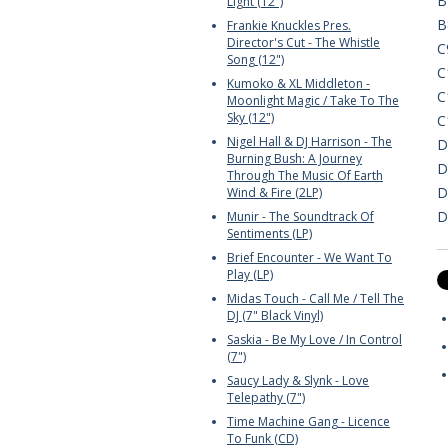
B
Light (12")
B
Frankie Knuckles Pres.
Director's Cut - The Whistle
C
Song (12")
C
Kumoko & XL Middleton -
C
Moonlight Magic / Take To The
Sky (12")
C
Nigel Hall & DJ Harrison - The
D
Burning Bush: A Journey
D
Through The Music Of Earth
D
Wind & Fire (2LP)
D
Munir - The Soundtrack Of
Sentiments (LP)
Brief Encounter - We Want To
Play (LP)
Midas Touch - Call Me / Tell The
DJ (7" Black Vinyl)
Saskia - Be My Love / In Control
(7")
Saucy Lady & Slynk - Love
Telepathy (7")
Time Machine Gang - Licence
To Funk (CD)