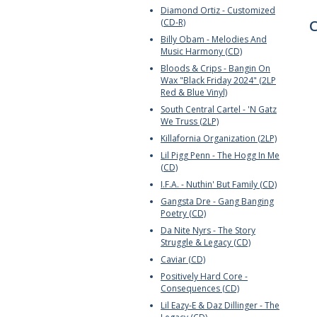
Diamond Ortiz - Customized
(CD-R)
C
Billy Obam - Melodies And
Music Harmony (CD)
Bloods & Crips - Bangin On
Wax "Black Friday 2024" (2LP
Red & Blue Vinyl)
South Central Cartel - 'N Gatz
We Truss (2LP)
Killafornia Organization (2LP)
Lil Pigg Penn - The Hogg In Me
(CD)
I.F.A. - Nuthin' But Family (CD)
Gangsta Dre - Gang Banging
Poetry (CD)
Da Nite Nyrs - The Story
Struggle & Legacy (CD)
Caviar (CD)
Positively Hard Core -
Consequences (CD)
Lil Eazy-E & Daz Dillinger - The