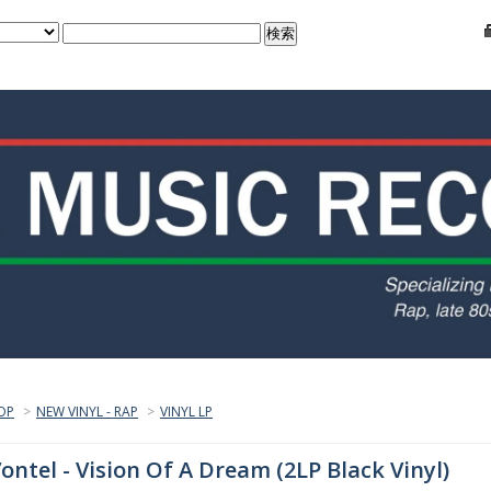
OP
>
NEW VINYL - RAP
>
VINYL LP
ontel - Vision Of A Dream (2LP Black Vinyl)