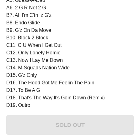
A5. Guess-A-Dad
A6. 2 G R Not 2 G
B7. All I'm C'in Iz G'z
B8. Endo Glide
B9. G'z On Da Move
B10. Block 2 Block
C11. C U When I Get Out
C12. Only Lonely Homie
C13. Now I Lay Me Down
C14. M-Squads Nation Wide
D15. G'z Only
D16. The Hood Got Me Feelin The Pain
D17. To Be A G
D18. That's The Way It's Goin Down (Remix)
D19. Outro
SOLD OUT