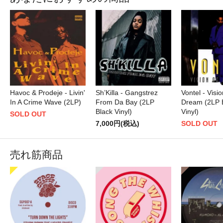
Havoc & Prodeje - Livin'
Sh’Killa - Gangstrez
Vontel - Visio
In A Crime Wave (2LP)
From Da Bay (2LP
Dream (2LP 
Black Vinyl)
Vinyl)
SOLD OUT
7,000円(税込)
SOLD OUT
売れ筋商品