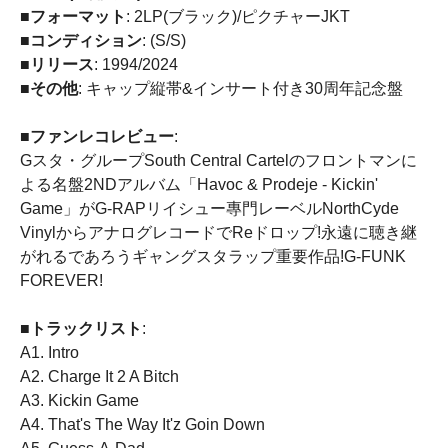
■フォーマット
: 2LP(ブラック)/ピクチャーJKT
■コンディション
: (S/S)
■リリース
: 1994/2024
■その他
: キャップ縦帯&インサート付き30周年記念盤
■ファンレコレビュー
:
Gスタ・グループSouth Central Cartelのフロントマンに
よる名盤2NDアルバム「Havoc & Prodeje - Kickin'
Game」がG-RAPリイシュー專門レーベルNorthCyde
VinylからアナログレコードでReドロップ!永遠に聴き継
がれるであろうギャングスタラップ重要作品!G-FUNK
FOREVER!
■トラックリスト
:
A1. Intro
A2. Charge It 2 A Bitch
A3. Kickin Game
A4. That's The Way It'z Goin Down