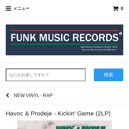
0
メニュー
検索
NEW VINYL - RAP
Havoc & Prodeje - Kickin' Game (2LP)